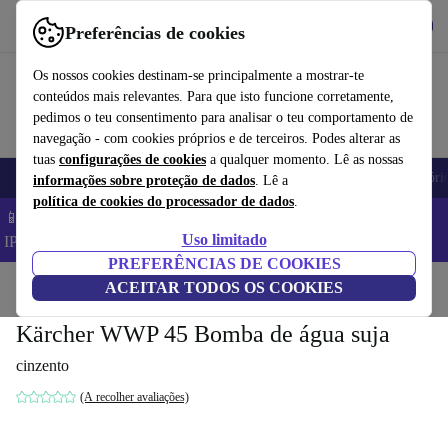
Obtenha o App
Baixar
Preferências de cookies
Use o refurbed de forma rápida e fácil
Os nossos cookies destinam-se principalmente a mostrar-te
conteúdos mais relevantes. Para que isto funcione corretamente,
pedimos o teu consentimento para analisar o teu comportamento de
navegação - com cookies próprios e de terceiros. Podes alterar as
tuas
configurações de cookies
a qualquer momento. Lê as nossas
Telemóveis
Computadores Portáteis
Tablets
Smartwatches
Acessóri
informações sobre proteção de dados
. Lê a
política de cookies do processador de dados
.
📱 Poupa 5% EXTRA em todos os iPhones – Código:
Uso limitado
IPHONEDEAL –
TC
PREFERÊNCIAS DE COOKIES
Início
Produtos
ACEITAR TODOS OS COOKIES
Jardim
Ferramentas de jardim
Kärcher WWP 45 Bomba de água suja
cinzento
(A recolher avaliações)