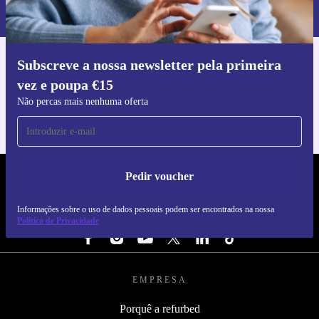
nossa
Política de Privacidade
.
Subscreve a nossa newsletter pela primeira
Faz o download da app refurbed
vez e poupa €15
Para iOS e Android
Não percas mais nenhuma oferta
Pedir voucher
REFURBED PORTUGAL - RETHINK NEW.
Informações sobre o uso de dados pessoais podem ser encontrados na nossa
SEGUE-NOS
Política de Privacidade
EMPRESA
Porquê a refurbed