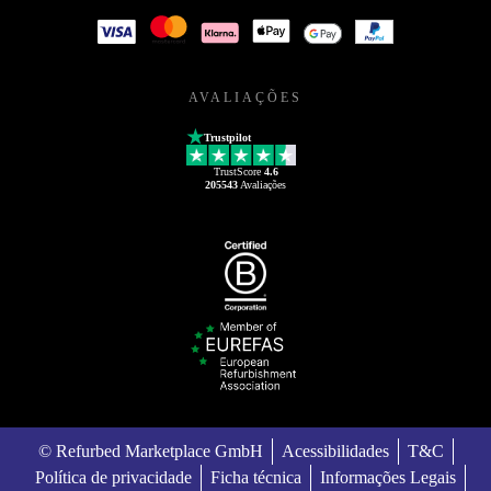
AVALIAÇÕES
Trustpilot
TrustScore
4.6
205543
Avaliações
© Refurbed Marketplace GmbH
Acessibilidades
T&C
Política de privacidade
Ficha técnica
Informações Legais