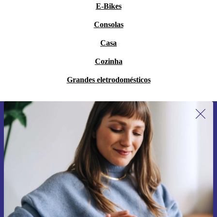
E-Bikes
Consolas
Casa
Cozinha
Grandes eletrodomésticos
Subscreve a nossa newsletter pela
primeira vez e poupa 15€!
Não percas mais nenhuma oferta.
Pedir voucher
Informações sobre o uso de dados pessoais podem ser encontrados na