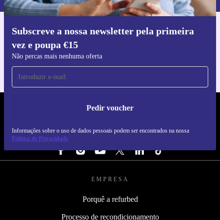
Subscreve a nossa newsletter pela primeira
Faz o download da app refurbed
vez e poupa €15
Para iOS e Android
Não percas mais nenhuma oferta
Pedir voucher
REFURBED PORTUGAL - RETHINK NEW.
Informações sobre o uso de dados pessoais podem ser encontrados na nossa
SEGUE-NOS
Política de Privacidade
EMPRESA
Porquê a refurbed
Processo de recondicionamento