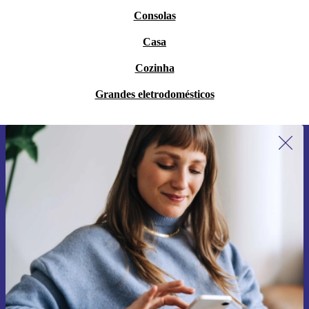
Consolas
Casa
Cozinha
Grandes eletrodomésticos
Subscreve a nossa newsletter pela
primeira vez e poupa 15€!
Não percas mais nenhuma oferta.
Pedir voucher
Informações sobre o uso de dados pessoais podem ser encontrados na
nossa
Política de Privacidade
.