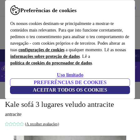
Obtenha o App
Baixar
Preferências de cookies
Use o refurbed de forma rápida e fácil
Os nossos cookies destinam-se principalmente a mostrar-te
conteúdos mais relevantes. Para que isto funcione corretamente,
pedimos o teu consentimento para analisar o teu comportamento de
navegação - com cookies próprios e de terceiros. Podes alterar as
tuas
configurações de cookies
a qualquer momento. Lê as nossas
Telemóveis
Computadores Portáteis
Tablets
Smartwatches
Acessóri
informações sobre proteção de dados
. Lê a
política de cookies do processador de dados
.
💰 Poupa MAIS -5% em MacBooks e iPads – Código: BACK5OFF
Uso limitado
-
TC
PREFERÊNCIAS DE COOKIES
Início
Produtos
ACEITAR TODOS OS COOKIES
Casa
Móveis
Kale sofá 3 lugares veludo antracite
antracite
(A recolher avaliações)