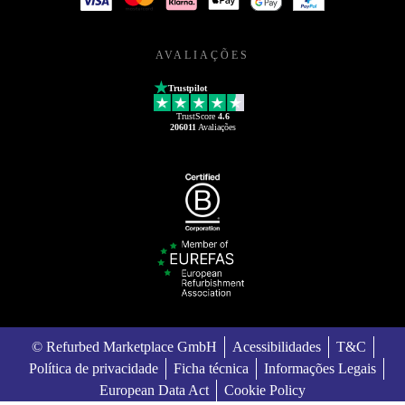
AVALIAÇÕES
Trustpilot
TrustScore
4.6
206011
Avaliações
© Refurbed Marketplace GmbH
Acessibilidades
T&C
Política de privacidade
Ficha técnica
Informações Legais
European Data Act
Cookie Policy