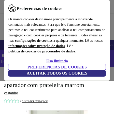
Obtenha o App
Baixar
Preferências de cookies
Use o refurbed de forma rápida e fácil
Os nossos cookies destinam-se principalmente a mostrar-te
conteúdos mais relevantes. Para que isto funcione corretamente,
pedimos o teu consentimento para analisar o teu comportamento de
navegação - com cookies próprios e de terceiros. Podes alterar as
tuas
configurações de cookies
a qualquer momento. Lê as nossas
Telemóveis
Computadores Portáteis
Tablets
Smartwatches
Acessóri
informações sobre proteção de dados
. Lê a
política de cookies do processador de dados
.
📱 Poupa 5% EXTRA em todos os iPhones – Código:
Uso limitado
IPHONEDEAL –
TC
PREFERÊNCIAS DE COOKIES
Início
Produtos
ACEITAR TODOS OS COOKIES
Casa
Móveis
aparador com prateleira marrom
castanho
(A recolher avaliações)