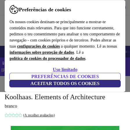
Obtenha o App
Baixar
Preferências de cookies
Use o refurbed de forma rápida e fácil
Os nossos cookies destinam-se principalmente a mostrar-te
conteúdos mais relevantes. Para que isto funcione corretamente,
pedimos o teu consentimento para analisar o teu comportamento de
navegação - com cookies próprios e de terceiros. Podes alterar as
tuas
configurações de cookies
a qualquer momento. Lê as nossas
Telemóveis
Computadores Portáteis
Tablets
Smartwatches
Acessóri
informações sobre proteção de dados
. Lê a
política de cookies do processador de dados
.
📱 Poupa 5% EXTRA em todos os iPhones – Código:
Uso limitado
IPHONEDEAL –
TC
PREFERÊNCIAS DE COOKIES
Início
Produtos
ACEITAR TODOS OS COOKIES
Casa
Móveis
Koolhaas. Elements of Architecture
branco
(A recolher avaliações)