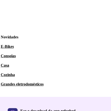
Novidades
E-Bikes
Consolas
Casa
Cozinha
Grandes eletrodomésticos
Faz o download da app refurbed