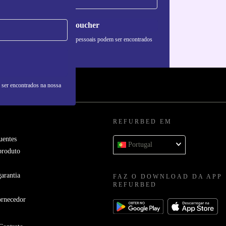
Pedir voucher
formações sobre o uso de dados pessoais podem ser encontrados
 nossa
Política de Privacidade
.
 ser encontrados na nossa
REFURBED EM
uentes
Portugal
produto
arantia
FAZ O DOWNLOAD DA APP
REFURBED
ornecedor