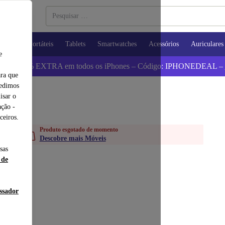
utadores Portáteis
Tablets
Smartwatches
Acessórios
Auriculares
e
 Poupa 5% EXTRA em todos os iPhones – Código: IPHONEDEAL –
ara que
pedimos
isar o
ção -
ceiros.
Produto esgotado de momento
Descobre mais Móveis
sas
 de
essador