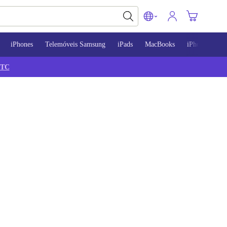
iPhones
Telemóveis Samsung
iPads
MacBooks
iPhone 13
TC