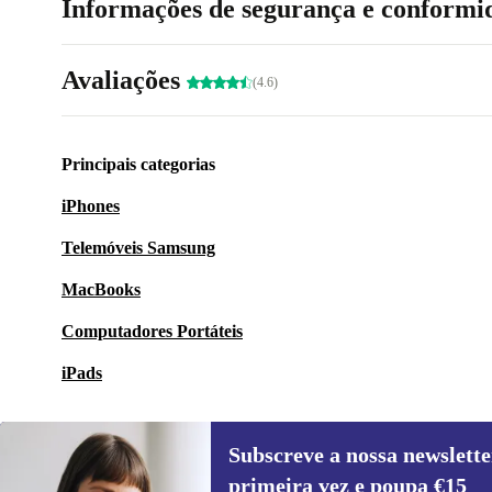
Informações de segurança e conformi
Avaliações
(4.6)
Principais categorias
iPhones
Telemóveis Samsung
MacBooks
Computadores Portáteis
iPads
Subscreve a nossa newslette
primeira vez e poupa €15