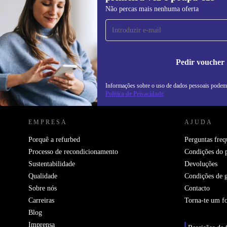
Subscreve a nossa newsletter pela
Não percas mais nenhuma oferta
primeira vez e poupa 15€!
Não percas mais nenhuma oferta.
In
na
Pedir voucher
Informações sobre o uso de dados pessoais podem
REFURBED PORTUGAL - RETHINK NEW.
Política de Privacidade
EMPRESA
AJUDA
Porquê a refurbed
Perguntas freq
Processo de recondicionamento
Condições do 
Sustentabilidade
Devoluções
Qualidade
Condições de g
Sobre nós
Contacto
Carreiras
Torna-te um f
Blog
Imprensa