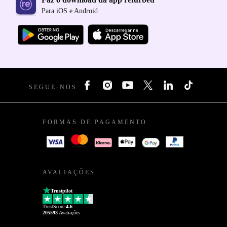
Para iOS e Android
SEGUE-NOS
FORMAS DE PAGAMENTO
AVALIAÇÕES
Trustpilot
TrustScore
4.6
205593
Avaliações