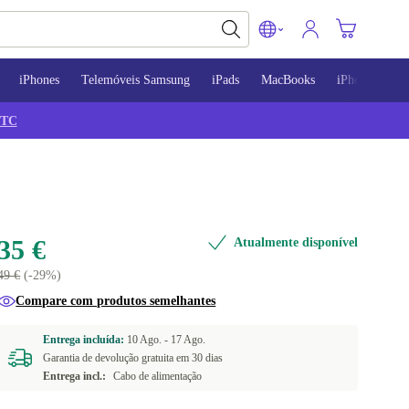
iPhones
Telemóveis Samsung
iPads
MacBooks
iPhone 13
TC
35 €
Atualmente disponível
49 €
(-29%)
Compare com produtos semelhantes
Entrega incluída:
10 Ago. -
17 Ago.
Garantia de devolução gratuita em 30 dias
Entrega incl.:
Cabo de alimentação