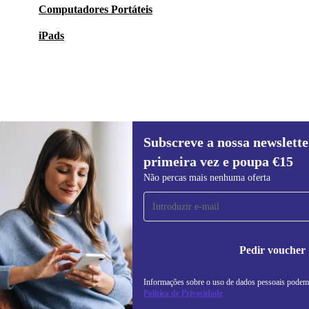
Computadores Portáteis
iPads
Subscreve a nossa newslette
35 €
49 €
(-29%)
primeira vez e poupa €15
Subscreve a nossa newsletter pela
Não percas mais nenhuma oferta
primeira vez e poupa 15€!
Não percas mais nenhuma oferta.
In
na
Pedir voucher
Informações sobre o uso de dados pessoais podem
REFURBED PORTUGAL - RETHINK NEW.
Política de Privacidade