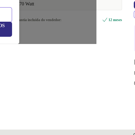
170 Watt
Garantia incluída do vendedor:
12 meses
OS