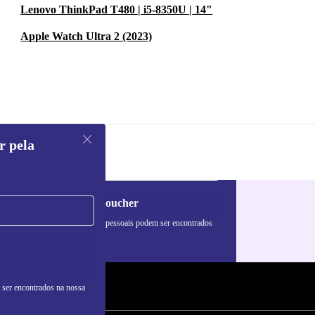
Lenovo ThinkPad T480 | i5-8350U | 14"
Apple Watch Ultra 2 (2023)
r pela
Pedir voucher
formações sobre o uso de dados pessoais podem ser encontrados
 nossa
Política de Privacidade
.
 ser encontrados na nossa