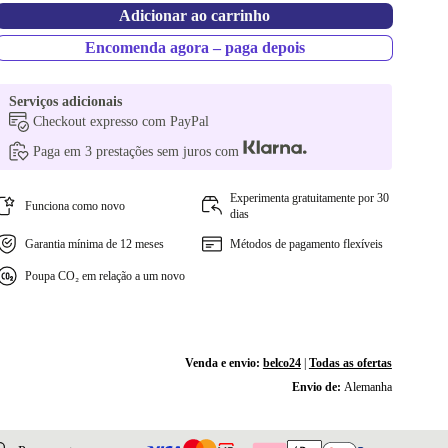
Adicionar ao carrinho
Encomenda agora – paga depois
Serviços adicionais
Checkout expresso com PayPal
Paga em 3 prestações sem juros com
Experimenta gratuitamente por 30
Funciona como novo
dias
Garantia mínima de 12 meses
Métodos de pagamento flexíveis
Poupa CO₂ em relação a um novo
Venda e envio:
belco24
|
Todas as ofertas
Envio de:
Alemanha