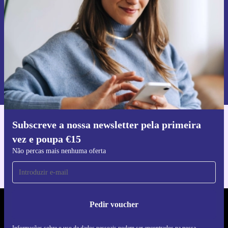
Não percas mais nenhuma oferta.
Pedir voucher
Informações sobre o uso de dados pessoais podem ser encontrados na
nossa
Política de Privacidade
.
Subscreve a nossa newsletter pela primeira
Faz o download da app refurbed
vez e poupa €15
Para iOS e Android
Não percas mais nenhuma oferta
Pedir voucher
REFURBED PORTUGAL - RETHINK NEW.