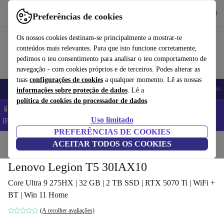
Obtenha o App
Baixar
Preferências de cookies
Use o refurbed de forma rápida e fácil
Os nossos cookies destinam-se principalmente a mostrar-te
conteúdos mais relevantes. Para que isto funcione corretamente,
pedimos o teu consentimento para analisar o teu comportamento de
navegação - com cookies próprios e de terceiros. Podes alterar as
tuas
configurações de cookies
a qualquer momento. Lê as nossas
Telemóveis
Computadores Portáteis
Tablets
Smartwatches
Acessóri
informações sobre proteção de dados
. Lê a
política de cookies do processador de dados
.
📱 Poupa 5% EXTRA em todos os iPhones – Código:
Uso limitado
IPHONEDEAL –
TC
PREFERÊNCIAS DE COOKIES
Início
Produtos
ACEITAR TODOS OS COOKIES
PCs de secretária
Computadores de secretária Lenovo
Lenovo Legion T5 30IAX10
Core Ultra 9 275HX | 32 GB | 2 TB SSD | RTX 5070 Ti | WiFi +
BT | Win 11 Home
(A recolher avaliações)