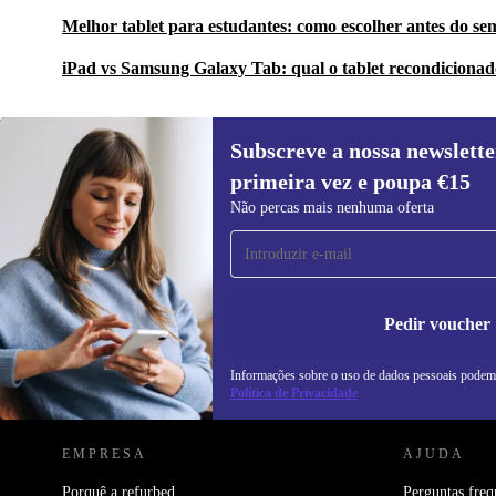
Melhor tablet para estudantes: como escolher antes do se
iPad vs Samsung Galaxy Tab: qual o tablet recondiciona
Subscreve a nossa newslette
primeira vez e poupa €15
Subscreve a nossa newsletter pela
Não percas mais nenhuma oferta
primeira vez e poupa 15€!
Não percas mais nenhuma oferta.
In
na
Pedir voucher
Informações sobre o uso de dados pessoais podem
REFURBED PORTUGAL - RETHINK NEW.
Política de Privacidade
EMPRESA
AJUDA
Porquê a refurbed
Perguntas freq