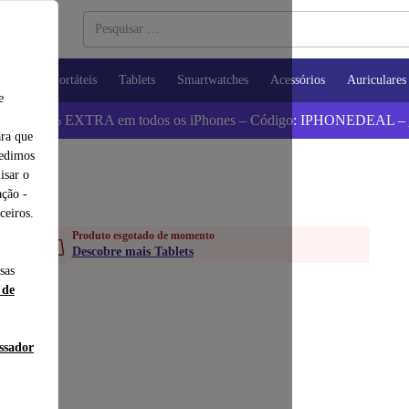
utadores Portáteis
Tablets
Smartwatches
Acessórios
Auriculares
e
 Poupa 5% EXTRA em todos os iPhones – Código: IPHONEDEAL –
ara que
pedimos
isar o
ção -
ceiros.
Produto esgotado de momento
Descobre mais Tablets
sas
 de
essador