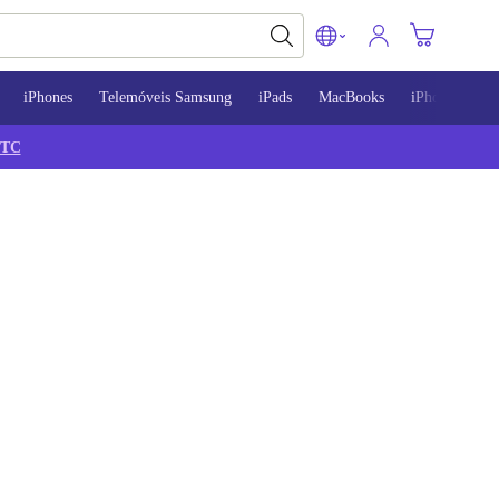
iPhones
Telemóveis Samsung
iPads
MacBooks
iPhone 13
TC