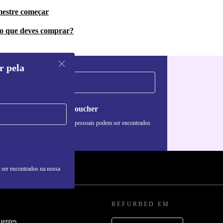
mestre começar
do que deves comprar?
r pela
Pedir voucher
formações sobre o uso de dados pessoais podem ser encontrados
 nossa
Política de Privacidade
.
 ser encontrados na nossa
REFURBED EM
uentes