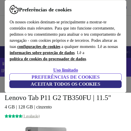
Obtenha o App
Baixar
Preferências de cookies
Use o refurbed de forma rápida e fácil
Os nossos cookies destinam-se principalmente a mostrar-te
conteúdos mais relevantes. Para que isto funcione corretamente,
pedimos o teu consentimento para analisar o teu comportamento de
navegação - com cookies próprios e de terceiros. Podes alterar as
tuas
configurações de cookies
a qualquer momento. Lê as nossas
Telemóveis
Computadores Portáteis
Tablets
Smartwatches
Acessóri
informações sobre proteção de dados
. Lê a
política de cookies do processador de dados
.
📱 Poupa 5% EXTRA em todos os iPhones – Código:
Uso limitado
IPHONEDEAL –
TC
PREFERÊNCIAS DE COOKIES
Início
Produtos
ACEITAR TODOS OS COOKIES
Tablets
Lenovo Tab P11 G2 TB350FU | 11.5"
4 GB | 128 GB | cinzento
(1 avaliação)