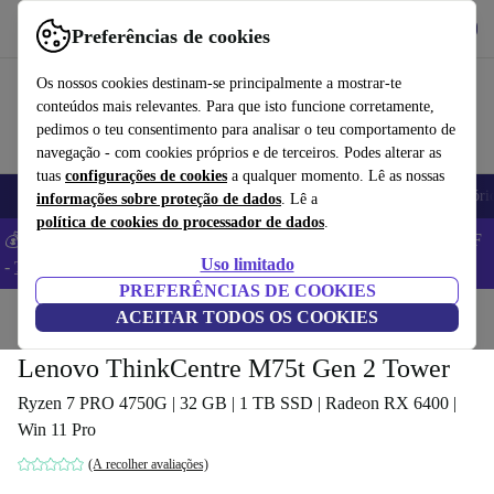
Obtenha o App
Baixar
Preferências de cookies
Use o refurbed de forma rápida e fácil
Os nossos cookies destinam-se principalmente a mostrar-te
conteúdos mais relevantes. Para que isto funcione corretamente,
pedimos o teu consentimento para analisar o teu comportamento de
navegação - com cookies próprios e de terceiros. Podes alterar as
tuas
configurações de cookies
a qualquer momento. Lê as nossas
Telemóveis
Computadores Portáteis
Tablets
Smartwatches
Acessóri
informações sobre proteção de dados
. Lê a
política de cookies do processador de dados
.
💰 Poupa MAIS -5% em MacBooks e iPads – Código: BACK5OFF
Uso limitado
-
TC
PREFERÊNCIAS DE COOKIES
Início
Produtos
ACEITAR TODOS OS COOKIES
PCs de secretária
Computadores de secretária Lenovo
Lenovo ThinkCentre M75t Gen 2 Tower
Ryzen 7 PRO 4750G | 32 GB | 1 TB SSD | Radeon RX 6400 |
Win 11 Pro
(A recolher avaliações)