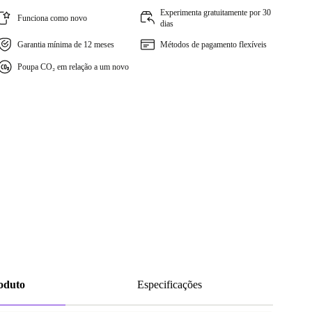
Experimenta gratuitamente por 30
Funciona como novo
dias
Garantia mínima de 12 meses
Métodos de pagamento flexíveis
Poupa CO₂ em relação a um novo
roduto
Especificações