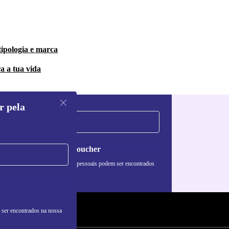
tipologia e marca
a a tua vida
r pela
Pedir voucher
formações sobre o uso de dados pessoais podem ser encontrados
 nossa
Política de Privacidade
.
 ser encontrados na nossa