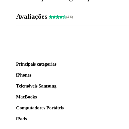
Avaliações
(4.6)
Principais categorias
iPhones
Telemóveis Samsung
MacBooks
Computadores Portáteis
iPads