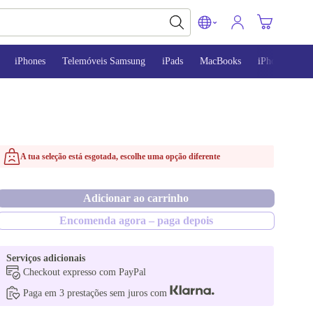
iPhones
Telemóveis Samsung
iPads
MacBooks
iPhone 13
A tua seleção está esgotada, escolhe uma opção diferente
Adicionar ao carrinho
Encomenda agora – paga depois
Serviços adicionais
Checkout expresso com PayPal
Paga em 3 prestações sem juros com