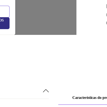
DE (alemão)
1000 GB
Disponível noutras configurações
DK (dinamarquês)
OS
Características do p