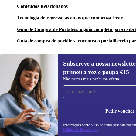
Conteúdos Relacionados
Tecnologia de regresso às aulas que compensa levar
Guia de Compra de Portáteis: o guia completo para cada 
Guia de compra de portáteis: encontra o portátil certo par
Subscreve a nossa newslette
primeira vez e poupa €15
Subscreve a nossa newsletter pela
Não percas mais nenhuma oferta
primeira vez e poupa 15€!
Não percas mais nenhuma oferta.
In
na
Pedir voucher
Informações sobre o uso de dados pessoais podem
REFURBED PORTUGAL - RETHINK NEW.
Política de Privacidade