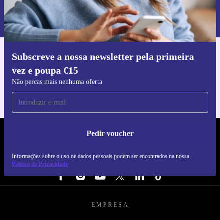
Informações sobre o uso de dados pessoais podem ser encontrados na
nossa
Política de Privacidade
.
Subscreve a nossa newsletter pela primeira
Faz o download da app refurbed
vez e poupa €15
Para iOS e Android
Não percas mais nenhuma oferta
Pedir voucher
REFURBED PORTUGAL - RETHINK NEW.
Informações sobre o uso de dados pessoais podem ser encontrados na nossa
SEGUE-NOS
Política de Privacidade
EMPRESA