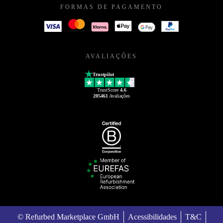
FORMAS DE PAGAMENTO
AVALIAÇÕES
Trustpilot
TrustScore
4.6
205461
Avaliações
© Refurbed Marketplace GmbH
Acessibilidades
T&C