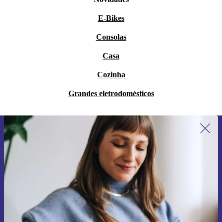
E-Bikes
Consolas
Casa
Cozinha
Grandes eletrodomésticos
Subscreve a nossa newsletter pela
primeira vez e poupa 15€!
Não percas mais nenhuma oferta.
Pedir voucher