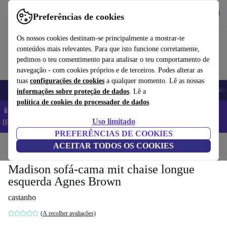
Obtenha o App
Baixar
Preferências de cookies
Use o refurbed de forma rápida e fácil
Os nossos cookies destinam-se principalmente a mostrar-te
conteúdos mais relevantes. Para que isto funcione corretamente,
pedimos o teu consentimento para analisar o teu comportamento de
navegação - com cookies próprios e de terceiros. Podes alterar as
tuas
configurações de cookies
a qualquer momento. Lê as nossas
Telemóveis
Computadores Portáteis
Tablets
Smartwatches
Acessóri
informações sobre proteção de dados
. Lê a
política de cookies do processador de dados
.
📱 Poupa 5% EXTRA em todos os iPhones – Código:
Uso limitado
IPHONEDEAL –
TC
PREFERÊNCIAS DE COOKIES
Início
Produtos
ACEITAR TODOS OS COOKIES
Casa
Móveis
Madison sofá-cama mit chaise longue
esquerda Agnes Brown
castanho
(A recolher avaliações)