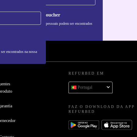
Pedir voucher
formações sobre o uso de dados pessoais podem ser encontrados
 nossa
Política de Privacidade
.
 ser encontrados na nossa
REFURBED EM
uentes
Portugal
produto
arantia
FAZ O DOWNLOAD DA APP
REFURBED
ornecedor