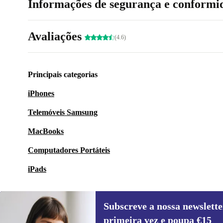
Informações de segurança e conformi
Avaliações
(4.6)
Principais categorias
iPhones
Telemóveis Samsung
MacBooks
Computadores Portáteis
iPads
Subscreve a nossa newslette
primeira vez e poupa €15