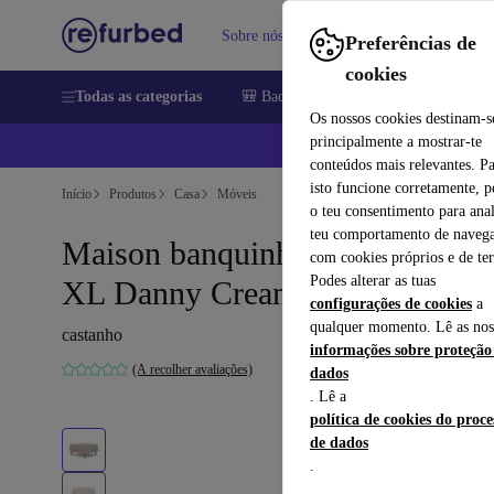
Sobre nós
Vender
Ajuda
Preferências de
cookies
Todas as categorias
🎒 Back to school
Telemóveis
Comp
Os nossos cookies destinam-s
principalmente a mostrar-te
📱
conteúdos mais relevantes. P
isto funcione corretamente, 
Início
Produtos
Casa
Móveis
o teu consentimento para anal
teu comportamento de navega
Maison banquinho para os pés
com cookies próprios e de ter
Podes alterar as tuas
XL Danny Cream
configurações de cookies
a
qualquer momento. Lê as nos
castanho
informações sobre proteção
(A recolher avaliações)
dados
. Lê a
política de cookies do proc
de dados
.