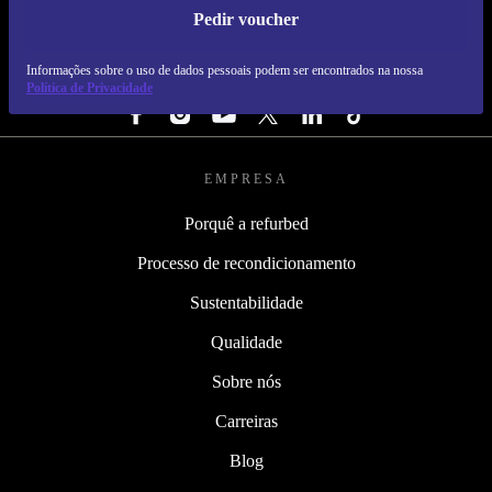
Pedir voucher
REFURBED PORTUGAL - RETHINK NEW.
Informações sobre o uso de dados pessoais podem ser encontrados na nossa
SEGUE-NOS
Política de Privacidade
EMPRESA
Porquê a refurbed
Processo de recondicionamento
Sustentabilidade
Qualidade
Sobre nós
Carreiras
Blog