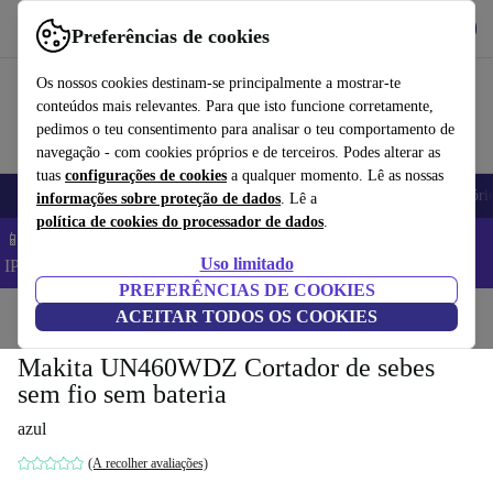
Obtenha o App
Baixar
Preferências de cookies
Use o refurbed de forma rápida e fácil
Os nossos cookies destinam-se principalmente a mostrar-te
conteúdos mais relevantes. Para que isto funcione corretamente,
pedimos o teu consentimento para analisar o teu comportamento de
navegação - com cookies próprios e de terceiros. Podes alterar as
tuas
configurações de cookies
a qualquer momento. Lê as nossas
Telemóveis
Computadores Portáteis
Tablets
Smartwatches
Acessóri
informações sobre proteção de dados
. Lê a
política de cookies do processador de dados
.
📱 Poupa 5% EXTRA em todos os iPhones – Código:
Uso limitado
IPHONEDEAL –
TC
PREFERÊNCIAS DE COOKIES
Início
Produtos
ACEITAR TODOS OS COOKIES
Jardim
Ferramentas de jardim
Makita UN460WDZ Cortador de sebes
sem fio sem bateria
azul
(A recolher avaliações)