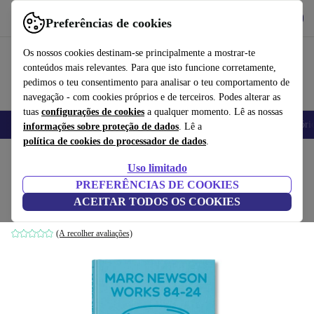
Obtenha o App
Baixar
Preferências de cookies
Use o refurbed de forma rápida e fácil
Os nossos cookies destinam-se principalmente a mostrar-te
conteúdos mais relevantes. Para que isto funcione corretamente,
pedimos o teu consentimento para analisar o teu comportamento de
navegação - com cookies próprios e de terceiros. Podes alterar as
tuas
configurações de cookies
a qualquer momento. Lê as nossas
Telemóveis
Computadores Portáteis
Tablets
Smartwatches
Acessóri
informações sobre proteção de dados
. Lê a
política de cookies do processador de dados
.
Início
Produtos
Casa
Móveis
Uso limitado
PREFERÊNCIAS DE COOKIES
Marc Newson. Works 84-24
ACEITAR TODOS OS COOKIES
branco
(A recolher avaliações)