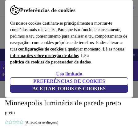
Obtenha o App
Baixar
Preferências de cookies
Use o refurbed de forma rápida e fácil
Os nossos cookies destinam-se principalmente a mostrar-te
conteúdos mais relevantes. Para que isto funcione corretamente,
pedimos o teu consentimento para analisar o teu comportamento de
navegação - com cookies próprios e de terceiros. Podes alterar as
tuas
configurações de cookies
a qualquer momento. Lê as nossas
Telemóveis
Computadores Portáteis
Tablets
Smartwatches
Acessóri
informações sobre proteção de dados
. Lê a
política de cookies do processador de dados
.
📱 Poupa 5% EXTRA em todos os iPhones – Código:
Uso limitado
IPHONEDEAL –
TC
PREFERÊNCIAS DE COOKIES
Início
Produtos
ACEITAR TODOS OS COOKIES
Casa
Móveis
Minneapolis luminária de parede preto
preto
(A recolher avaliações)