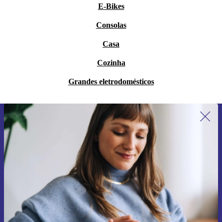
E-Bikes
Consolas
Casa
Cozinha
Grandes eletrodomésticos
Subscreve a nossa newsletter pela
primeira vez e poupa 15€!
Não percas mais nenhuma oferta.
Pedir voucher
Informações sobre o uso de dados pessoais podem ser encontrados na