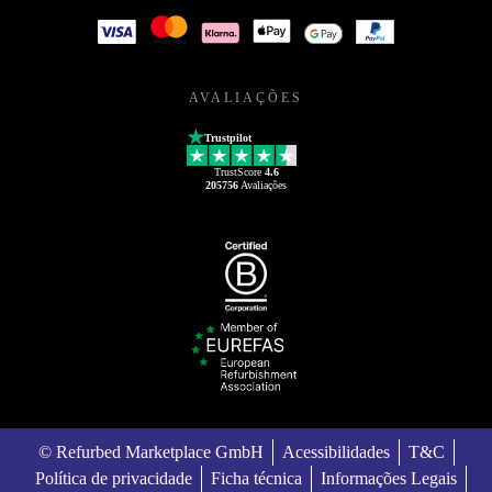
AVALIAÇÕES
Trustpilot
TrustScore
4.6
205756
Avaliações
© Refurbed Marketplace GmbH
Acessibilidades
T&C
Política de privacidade
Ficha técnica
Informações Legais