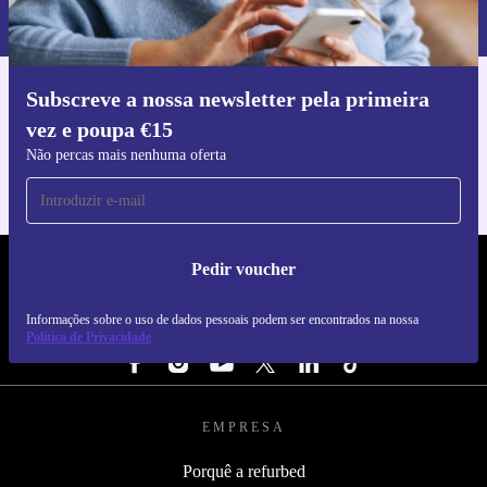
nossa
Política de Privacidade
.
Subscreve a nossa newsletter pela primeira
Faz o download da app refurbed
vez e poupa €15
Para iOS e Android
Não percas mais nenhuma oferta
Pedir voucher
REFURBED PORTUGAL - RETHINK NEW.
Informações sobre o uso de dados pessoais podem ser encontrados na nossa
SEGUE-NOS
Política de Privacidade
EMPRESA
Porquê a refurbed