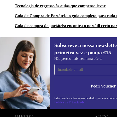
Tecnologia de regresso às aulas que compensa levar
Guia de Compra de Portáteis: o guia completo para cada 
Guia de compra de portáteis: encontra o portátil certo par
Subscreve a nossa newslette
primeira vez e poupa €15
Subscreve a nossa newsletter pela
Não percas mais nenhuma oferta
primeira vez e poupa 15€!
Não percas mais nenhuma oferta.
In
na
Pedir voucher
Informações sobre o uso de dados pessoais podem
REFURBED PORTUGAL - RETHINK NEW.
Política de Privacidade
EMPRESA
AJUDA