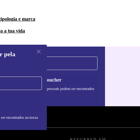
tipologia e marca
a a tua vida
r pela
Pedir voucher
formações sobre o uso de dados pessoais podem ser encontrados
 nossa
Política de Privacidade
.
 ser encontrados na nossa
REFURBED EM