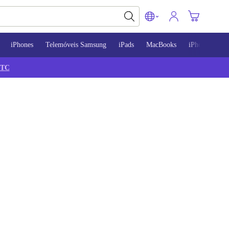
iPhones
Telemóveis Samsung
iPads
MacBooks
iPhone 13
TC