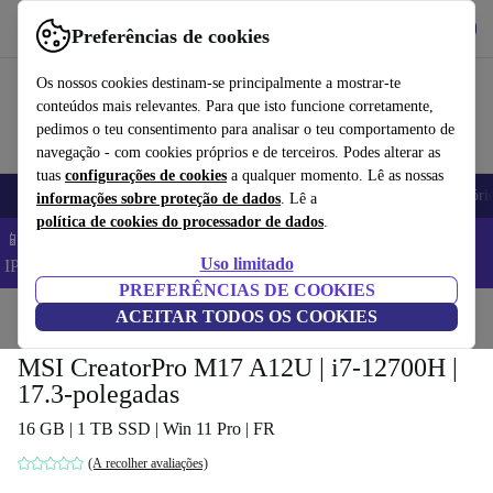
Obtenha o App
Baixar
Preferências de cookies
Use o refurbed de forma rápida e fácil
Os nossos cookies destinam-se principalmente a mostrar-te
conteúdos mais relevantes. Para que isto funcione corretamente,
pedimos o teu consentimento para analisar o teu comportamento de
navegação - com cookies próprios e de terceiros. Podes alterar as
tuas
configurações de cookies
a qualquer momento. Lê as nossas
Telemóveis
Computadores Portáteis
Tablets
Smartwatches
Acessóri
informações sobre proteção de dados
. Lê a
política de cookies do processador de dados
.
📱 Poupa 5% EXTRA em todos os iPhones – Código:
Uso limitado
IPHONEDEAL –
TC
PREFERÊNCIAS DE COOKIES
Início
Produtos
ACEITAR TODOS OS COOKIES
Computadores portáteis
MSI CreatorPro M17 A12U | i7-12700H |
17.3-polegadas
16 GB | 1 TB SSD | Win 11 Pro | FR
(A recolher avaliações)