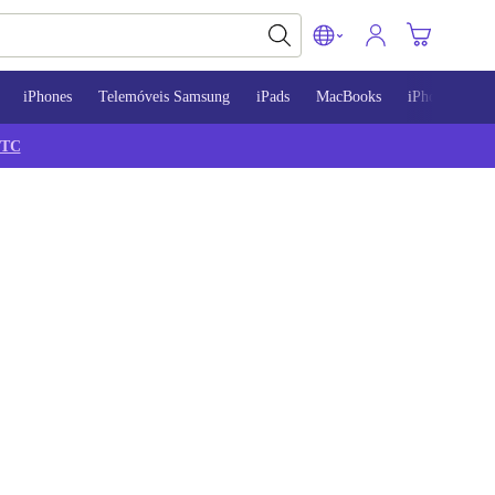
iPhones
Telemóveis Samsung
iPads
MacBooks
iPhone 13
TC