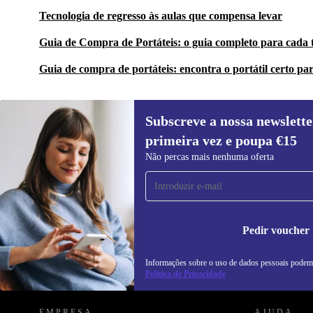
Tecnologia de regresso às aulas que compensa levar
Guia de Compra de Portáteis: o guia completo para cada 
Guia de compra de portáteis: encontra o portátil certo par
Subscreve a nossa newslette
primeira vez e poupa €15
Subscreve a nossa newsletter pela
Não percas mais nenhuma oferta
primeira vez e poupa 15€!
Não percas mais nenhuma oferta.
In
na
Pedir voucher
Informações sobre o uso de dados pessoais podem
REFURBED PORTUGAL - RETHINK NEW.
Política de Privacidade
EMPRESA
AJUDA