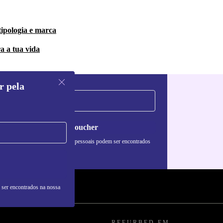
tipologia e marca
a a tua vida
r pela
Pedir voucher
formações sobre o uso de dados pessoais podem ser encontrados
 nossa
Política de Privacidade
.
 ser encontrados na nossa
REFURBED EM