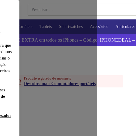
utadores Portáteis
Tablets
Smartwatches
Acessórios
Auriculares
e
 Poupa 5% EXTRA em todos os iPhones – Código: IPHONEDEAL –
ara que
pedimos
isar o
ção -
ceiros.
Produto esgotado de momento
Descobre mais Computadores portáteis
sas
 de
essador