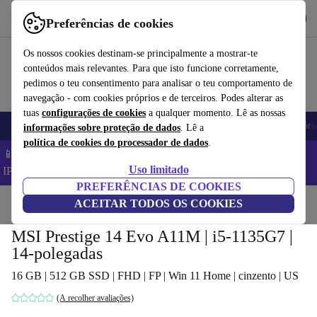
Obtenha o App
Baixar
Preferências de cookies
Use o refurbed de forma rápida e fácil
Os nossos cookies destinam-se principalmente a mostrar-te
conteúdos mais relevantes. Para que isto funcione corretamente,
pedimos o teu consentimento para analisar o teu comportamento de
navegação - com cookies próprios e de terceiros. Podes alterar as
tuas
configurações de cookies
a qualquer momento. Lê as nossas
Telemóveis
Computadores Portáteis
Tablets
Smartwatches
Acessóri
informações sobre proteção de dados
. Lê a
política de cookies do processador de dados
.
📱 Poupa 5% EXTRA em todos os iPhones – Código:
Uso limitado
IPHONEDEAL –
TC
PREFERÊNCIAS DE COOKIES
Início
Produtos
ACEITAR TODOS OS COOKIES
Computadores portáteis
MSI Prestige 14 Evo A11M | i5-1135G7 |
14-polegadas
16 GB | 512 GB SSD | FHD | FP | Win 11 Home | cinzento | US
(A recolher avaliações)