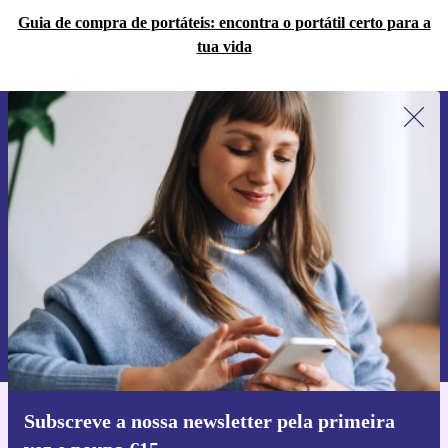
Guia de compra de portáteis: encontra o portátil certo para a
tua vida
Subscreve a nossa newsletter pela
primeira vez e poupa 15€!
Não percas mais nenhuma oferta.
Pedir voucher
Informações sobre o uso de dados pessoais podem ser encontrados na
nossa
Política de Privacidade
.
Subscreve a nossa newsletter pela primeira
Faz o download da app refurbed
Para iOS e Android