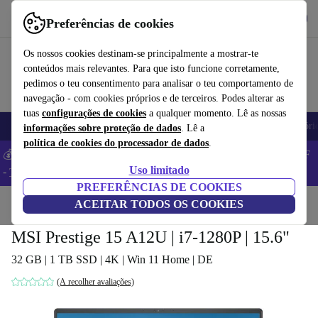
Obtenha o App
Baixar
Preferências de cookies
Use o refurbed de forma rápida e fácil
Os nossos cookies destinam-se principalmente a mostrar-te
conteúdos mais relevantes. Para que isto funcione corretamente,
pedimos o teu consentimento para analisar o teu comportamento de
navegação - com cookies próprios e de terceiros. Podes alterar as
tuas
configurações de cookies
a qualquer momento. Lê as nossas
Telemóveis
Computadores Portáteis
Tablets
Smartwatches
Acessóri
informações sobre proteção de dados
. Lê a
política de cookies do processador de dados
.
💰 Poupa MAIS -5% em MacBooks e iPads – Código: BACK5OFF
Uso limitado
-
TC
PREFERÊNCIAS DE COOKIES
Início
Produtos
ACEITAR TODOS OS COOKIES
Computadores portáteis
MSI Prestige 15 A12U | i7-1280P | 15.6"
32 GB | 1 TB SSD | 4K | Win 11 Home | DE
(A recolher avaliações)