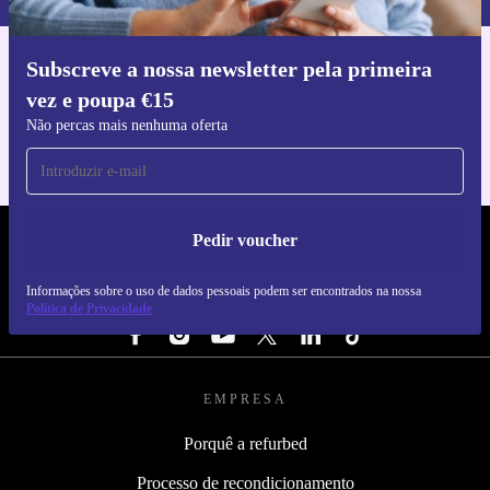
Subscreve a nossa newsletter pela primeira
Faz o download da app refurbed
vez e poupa €15
Para iOS e Android
Não percas mais nenhuma oferta
Pedir voucher
REFURBED PORTUGAL - RETHINK NEW.
Informações sobre o uso de dados pessoais podem ser encontrados na nossa
SEGUE-NOS
Política de Privacidade
EMPRESA
Porquê a refurbed
Processo de recondicionamento