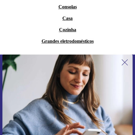
Consolas
Casa
Cozinha
Grandes eletrodomésticos
Subscreve a nossa newsletter pela
primeira vez e poupa 15€!
Não percas mais nenhuma oferta.
Pedir voucher
Informações sobre o uso de dados pessoais podem ser encontrados na
nossa
Política de Privacidade
.