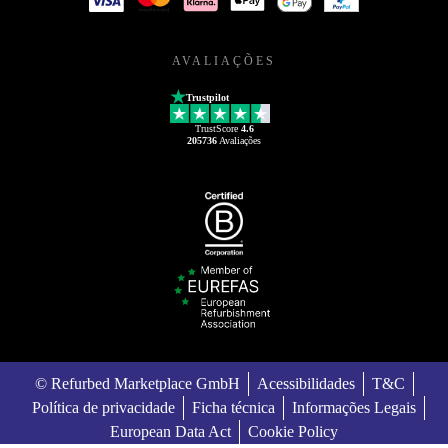
AVALIAÇÕES
Trustpilot
TrustScore
4.6
205736
Avaliações
© Refurbed Marketplace GmbH
Acessibilidades
T&C
Política de privacidade
Ficha técnica
Informações Legais
European Data Act
Cookie Policy