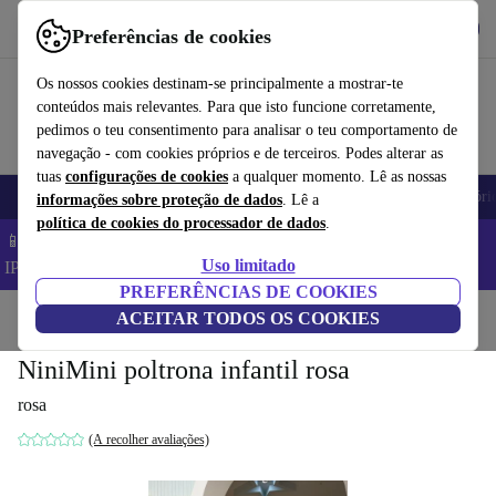
Obtenha o App
Baixar
Preferências de cookies
Use o refurbed de forma rápida e fácil
Os nossos cookies destinam-se principalmente a mostrar-te
conteúdos mais relevantes. Para que isto funcione corretamente,
pedimos o teu consentimento para analisar o teu comportamento de
navegação - com cookies próprios e de terceiros. Podes alterar as
tuas
configurações de cookies
a qualquer momento. Lê as nossas
Telemóveis
Computadores Portáteis
Tablets
Smartwatches
Acessóri
informações sobre proteção de dados
. Lê a
política de cookies do processador de dados
.
📱 Poupa 5% EXTRA em todos os iPhones – Código:
Uso limitado
IPHONEDEAL –
TC
PREFERÊNCIAS DE COOKIES
Início
Produtos
ACEITAR TODOS OS COOKIES
Casa
Móveis
NiniMini poltrona infantil rosa
rosa
(A recolher avaliações)