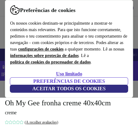
Obtenha o App
Baixar
Preferências de cookies
Use o refurbed de forma rápida e fácil
Os nossos cookies destinam-se principalmente a mostrar-te
conteúdos mais relevantes. Para que isto funcione corretamente,
pedimos o teu consentimento para analisar o teu comportamento de
navegação - com cookies próprios e de terceiros. Podes alterar as
tuas
configurações de cookies
a qualquer momento. Lê as nossas
Telemóveis
Computadores Portáteis
Tablets
Smartwatches
Acessóri
informações sobre proteção de dados
. Lê a
política de cookies do processador de dados
.
📱 Poupa 5% EXTRA em todos os iPhones – Código:
Uso limitado
IPHONEDEAL –
TC
PREFERÊNCIAS DE COOKIES
Início
Produtos
ACEITAR TODOS OS COOKIES
Casa
Móveis
Oh My Gee fronha creme 40x40cm
creme
(A recolher avaliações)