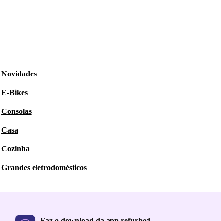
Novidades
E-Bikes
Consolas
Casa
Cozinha
Grandes eletrodomésticos
Faz o download da app refurbed