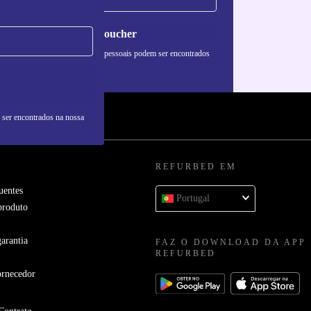
Pedir voucher
formações sobre o uso de dados pessoais podem ser encontrados
 nossa
Política de Privacidade
.
 ser encontrados na nossa
REFURBED EM
uentes
Portugal
produto
arantia
FAZ O DOWNLOAD DA APP
REFURBED
ornecedor