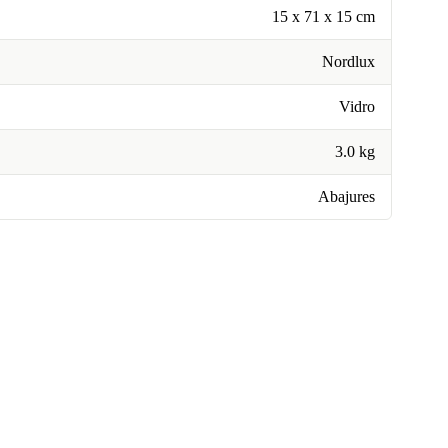
15 x 71 x 15 cm
Nordlux
Vidro
3.0 kg
Abajures