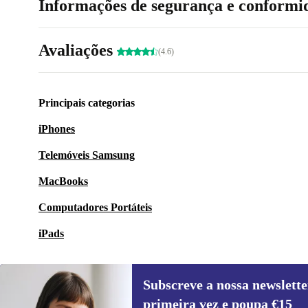
Informações de segurança e conformi
Avaliações
(4.6)
Principais categorias
iPhones
Telemóveis Samsung
MacBooks
Computadores Portáteis
iPads
Subscreve a nossa newslette
primeira vez e poupa €15