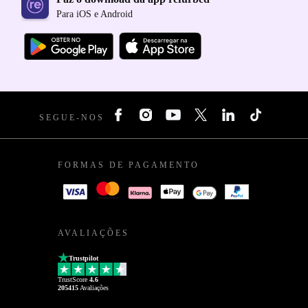
Para iOS e Android
SEGUE-NOS
FORMAS DE PAGAMENTO
AVALIAÇÕES
Trustpilot
TrustScore
4.6
205415
Avaliações