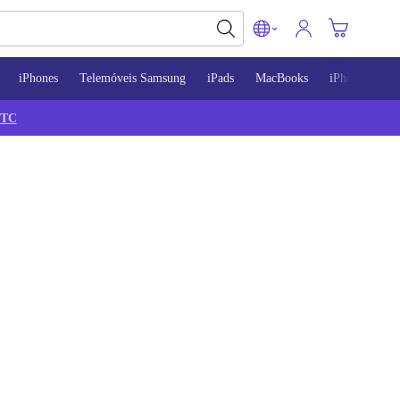
iPhones
Telemóveis Samsung
iPads
MacBooks
iPhone 13
TC