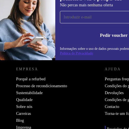
Subscreve a nossa newsletter pela
Não percas mais nenhuma oferta
primeira vez e poupa 15€!
Não percas mais nenhuma oferta.
In
na
Pedir voucher
Informações sobre o uso de dados pessoais podem
REFURBED PORTUGAL - RETHINK NEW.
Política de Privacidade
EMPRESA
AJUDA
Porquê a refurbed
Perguntas freq
Processo de recondicionamento
Condições do 
Sustentabilidade
Devoluções
Qualidade
Condições de g
Sobre nós
Contacto
Carreiras
Torna-te um f
Blog
Imprensa