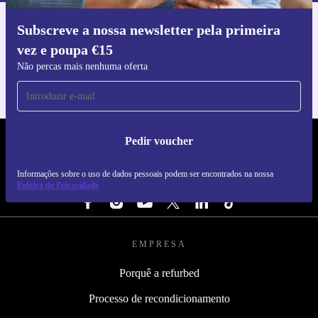
Subscreve a nossa newsletter pela primeira
Faz o download da app refurbed
vez e poupa €15
Para iOS e Android
Não percas mais nenhuma oferta
Pedir voucher
REFURBED PORTUGAL - RETHINK NEW.
Informações sobre o uso de dados pessoais podem ser encontrados na nossa
SEGUE-NOS
Política de Privacidade
EMPRESA
Porquê a refurbed
Processo de recondicionamento