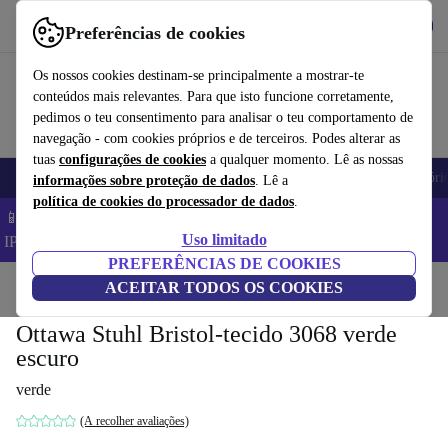
Obtenha o App
Baixar
Preferências de cookies
Use o refurbed de forma rápida e fácil
Os nossos cookies destinam-se principalmente a mostrar-te
conteúdos mais relevantes. Para que isto funcione corretamente,
pedimos o teu consentimento para analisar o teu comportamento de
navegação - com cookies próprios e de terceiros. Podes alterar as
tuas
configurações de cookies
a qualquer momento. Lê as nossas
Telemóveis
Computadores Portáteis
Tablets
Smartwatches
Acessóri
informações sobre proteção de dados
. Lê a
política de cookies do processador de dados
.
📱 Poupa 5% EXTRA em todos os iPhones – Código:
Uso limitado
IPHONEDEAL –
TC
PREFERÊNCIAS DE COOKIES
Início
Produtos
ACEITAR TODOS OS COOKIES
Casa
Móveis
Ottawa Stuhl Bristol-tecido 3068 verde
escuro
verde
(A recolher avaliações)