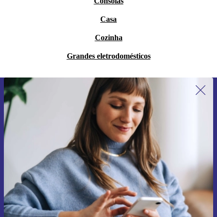
Consolas
Casa
Cozinha
Grandes eletrodomésticos
Subscreve a nossa newsletter pela
primeira vez e poupa 15€!
Não percas mais nenhuma oferta.
Pedir voucher
Informações sobre o uso de dados pessoais podem ser encontrados na
nossa
Política de Privacidade
.