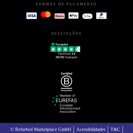
FORMAS DE PAGAMENTO
AVALIAÇÕES
Trustpilot
TrustScore
4.6
205782
Avaliações
© Refurbed Marketplace GmbH
Acessibilidades
T&C