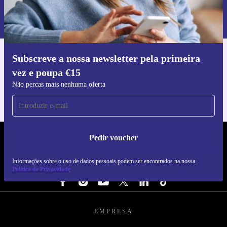
Informações sobre o uso de dados pessoais podem ser encontrados na
nossa
Política de Privacidade
.
Subscreve a nossa newsletter pela primeira
Faz o download da app refurbed
vez e poupa €15
Para iOS e Android
Não percas mais nenhuma oferta
Pedir voucher
REFURBED PORTUGAL - RETHINK NEW.
Informações sobre o uso de dados pessoais podem ser encontrados na nossa
SEGUE-NOS
Política de Privacidade
EMPRESA