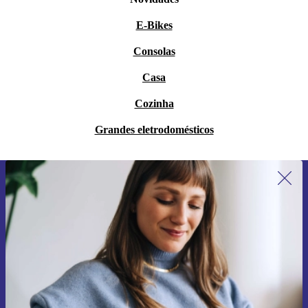
E-Bikes
Consolas
Casa
Cozinha
Grandes eletrodomésticos
Subscreve a nossa newsletter pela
primeira vez e poupa 15€!
Não percas mais nenhuma oferta.
Pedir voucher