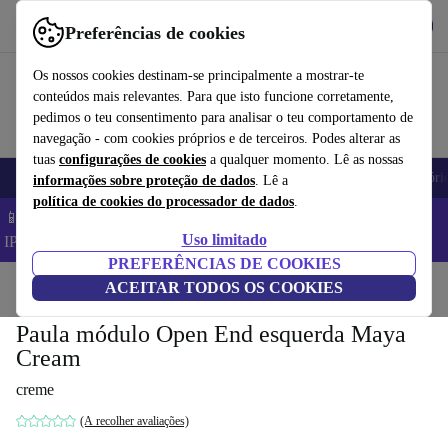
Obtenha o App
Baixar
Preferências de cookies
Use o refurbed de forma rápida e fácil
Os nossos cookies destinam-se principalmente a mostrar-te
conteúdos mais relevantes. Para que isto funcione corretamente,
pedimos o teu consentimento para analisar o teu comportamento de
navegação - com cookies próprios e de terceiros. Podes alterar as
tuas
configurações de cookies
a qualquer momento. Lê as nossas
Telemóveis
Computadores Portáteis
Tablets
Smartwatches
Acessóri
informações sobre proteção de dados
. Lê a
política de cookies do processador de dados
.
📱 Poupa 5% EXTRA em todos os iPhones – Código:
Uso limitado
IPHONEDEAL –
TC
PREFERÊNCIAS DE COOKIES
Início
Produtos
ACEITAR TODOS OS COOKIES
Casa
Móveis
Paula módulo Open End esquerda Maya
Cream
creme
(A recolher avaliações)