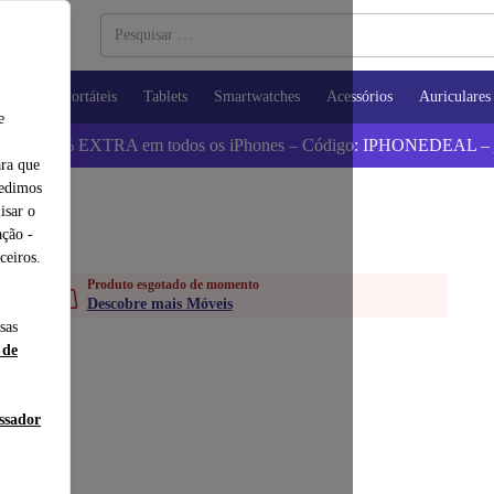
utadores Portáteis
Tablets
Smartwatches
Acessórios
Auriculares
e
 Poupa 5% EXTRA em todos os iPhones – Código: IPHONEDEAL –
ara que
pedimos
isar o
ção -
ceiros.
Produto esgotado de momento
Descobre mais Móveis
sas
 de
essador