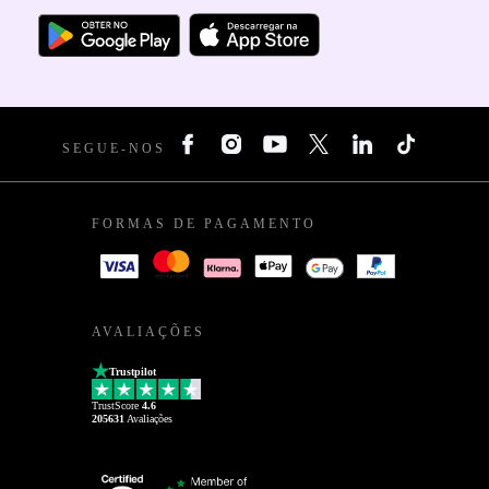
SEGUE-NOS
FORMAS DE PAGAMENTO
AVALIAÇÕES
Trustpilot
TrustScore
4.6
205631
Avaliações