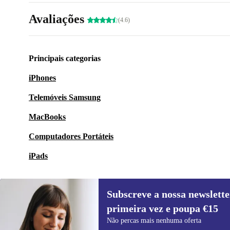
Avaliações
(4.6)
Principais categorias
iPhones
Telemóveis Samsung
MacBooks
Computadores Portáteis
iPads
Subscreve a nossa newslette
primeira vez e poupa €15
Subscreve a nossa newsletter pela
Não percas mais nenhuma oferta