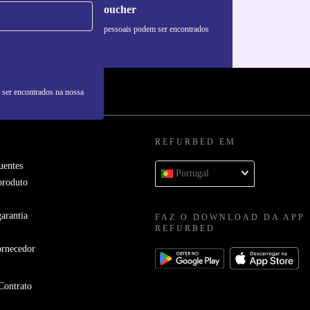
Pedir voucher
formações sobre o uso de dados pessoais podem ser encontrados
 nossa
Política de Privacidade
.
 ser encontrados na nossa
REFURBED EM
uentes
Portugal
produto
arantia
FAZ O DOWNLOAD DA APP
REFURBED
ornecedor
Contrato