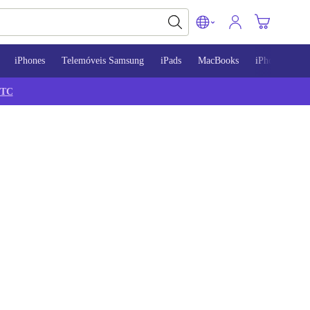
iPhones
Telemóveis Samsung
iPads
MacBooks
iPhone 13
TC