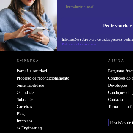
primeira vez e poupa 15€!
Não percas mais nenhuma oferta.
In
na
Pedir voucher
Informações sobre o uso de dados pessoais podem
REFURBED PORTUGAL - RETHINK NEW.
Política de Privacidade
EMPRESA
AJUDA
Porquê a refurbed
Perguntas freq
Processo de recondicionamento
Condições do 
Sustentabilidade
Devoluções
Qualidade
Condições de g
Sobre nós
Contacto
Carreiras
Torna-te um f
Blog
Imprensa
Rescisões de 
↪ Engineering