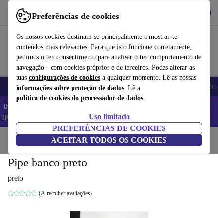
Obtenha o App
Baixar
Preferências de cookies
Use o refurbed de forma rápida e fácil
Os nossos cookies destinam-se principalmente a mostrar-te
conteúdos mais relevantes. Para que isto funcione corretamente,
pedimos o teu consentimento para analisar o teu comportamento de
navegação - com cookies próprios e de terceiros. Podes alterar as
tuas
configurações de cookies
a qualquer momento. Lê as nossas
Telemóveis
Computadores Portáteis
Tablets
Smartwatches
Acessóri
informações sobre proteção de dados
. Lê a
política de cookies do processador de dados
.
📱 Poupa 5% EXTRA em todos os iPhones – Código:
Uso limitado
IPHONEDEAL –
TC
PREFERÊNCIAS DE COOKIES
Início
Produtos
ACEITAR TODOS OS COOKIES
Casa
Móveis
Pipe banco preto
preto
(A recolher avaliações)