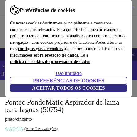
Obtenha o App
Baixar
Preferências de cookies
Use o refurbed de forma rápida e fácil
Os nossos cookies destinam-se principalmente a mostrar-te
conteúdos mais relevantes. Para que isto funcione corretamente,
pedimos o teu consentimento para analisar o teu comportamento de
navegação - com cookies próprios e de terceiros. Podes alterar as
tuas
configurações de cookies
a qualquer momento. Lê as nossas
Telemóveis
Computadores Portáteis
Tablets
Smartwatches
Acessóri
informações sobre proteção de dados
. Lê a
política de cookies do processador de dados
.
📱 Poupa 5% EXTRA em todos os iPhones – Código:
Uso limitado
IPHONEDEAL –
TC
PREFERÊNCIAS DE COOKIES
Início
Produtos
ACEITAR TODOS OS COOKIES
Jardim
Ferramentas de jardim
Pontec PondoMatic Aspirador de lama
para lagoas (50754)
preto/cinzento
(A recolher avaliações)