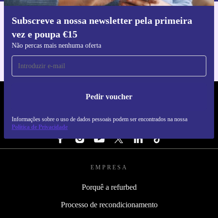
Subscreve a nossa newsletter pela primeira
Faz o download da app refurbed
vez e poupa €15
Para iOS e Android
Não percas mais nenhuma oferta
Pedir voucher
REFURBED PORTUGAL - RETHINK NEW.
Informações sobre o uso de dados pessoais podem ser encontrados na nossa
SEGUE-NOS
Política de Privacidade
EMPRESA
Porquê a refurbed
Processo de recondicionamento