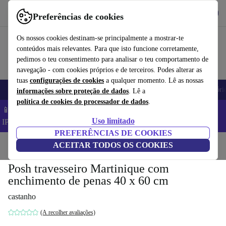
Obtenha o App
Baixar
Preferências de cookies
Use o refurbed de forma rápida e fácil
Os nossos cookies destinam-se principalmente a mostrar-te
conteúdos mais relevantes. Para que isto funcione corretamente,
pedimos o teu consentimento para analisar o teu comportamento de
navegação - com cookies próprios e de terceiros. Podes alterar as
tuas
configurações de cookies
a qualquer momento. Lê as nossas
Telemóveis
Computadores Portáteis
Tablets
Smartwatches
Acessóri
informações sobre proteção de dados
. Lê a
política de cookies do processador de dados
.
📱 Poupa 5% EXTRA em todos os iPhones – Código:
Uso limitado
IPHONEDEAL –
TC
PREFERÊNCIAS DE COOKIES
Início
Produtos
ACEITAR TODOS OS COOKIES
Casa
Móveis
Posh travesseiro Martinique com
enchimento de penas 40 x 60 cm
castanho
(A recolher avaliações)