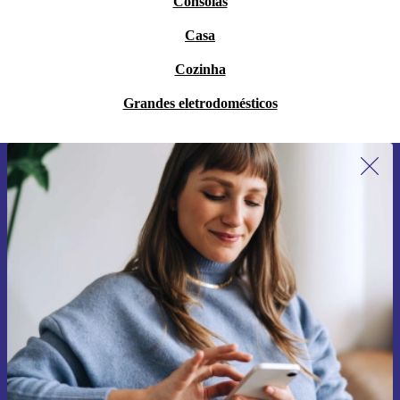
Consolas
Casa
Cozinha
Grandes eletrodomésticos
Subscreve a nossa newsletter pela
primeira vez e poupa 15€!
Não percas mais nenhuma oferta.
Pedir voucher
Informações sobre o uso de dados pessoais podem ser encontrados na
nossa
Política de Privacidade
.