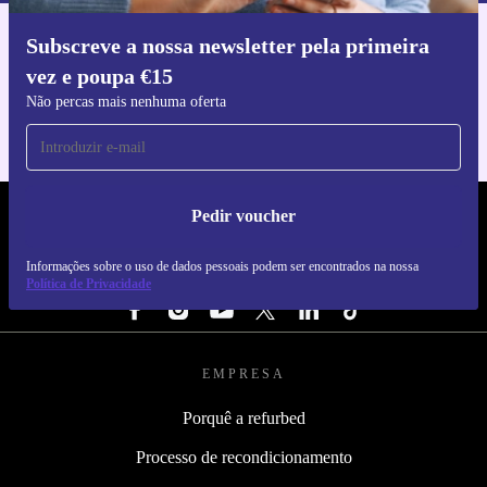
Subscreve a nossa newsletter pela primeira
Faz o download da app refurbed
vez e poupa €15
Para iOS e Android
Não percas mais nenhuma oferta
Pedir voucher
REFURBED PORTUGAL - RETHINK NEW.
Informações sobre o uso de dados pessoais podem ser encontrados na nossa
SEGUE-NOS
Política de Privacidade
EMPRESA
Porquê a refurbed
Processo de recondicionamento