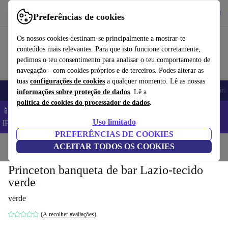
Obtenha o App
Baixar
Preferências de cookies
Use o refurbed de forma rápida e fácil
Os nossos cookies destinam-se principalmente a mostrar-te
conteúdos mais relevantes. Para que isto funcione corretamente,
pedimos o teu consentimento para analisar o teu comportamento de
navegação - com cookies próprios e de terceiros. Podes alterar as
tuas
configurações de cookies
a qualquer momento. Lê as nossas
Telemóveis
Computadores Portáteis
Tablets
Smartwatches
Acessóri
informações sobre proteção de dados
. Lê a
política de cookies do processador de dados
.
📱 Poupa 5% EXTRA em todos os iPhones – Código:
Uso limitado
IPHONEDEAL –
TC
PREFERÊNCIAS DE COOKIES
Início
Produtos
ACEITAR TODOS OS COOKIES
Casa
Móveis
Princeton banqueta de bar Lazio-tecido
verde
verde
(A recolher avaliações)