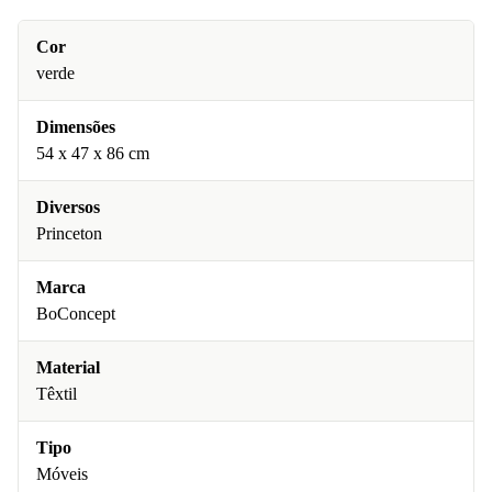
Cor
verde
Dimensões
54 x 47 x 86 cm
Diversos
Princeton
Marca
BoConcept
Material
Têxtil
Tipo
Móveis