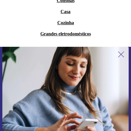
Consolas
Casa
Cozinha
Grandes eletrodomésticos
Subscreve a nossa newsletter pela
primeira vez e poupa 15€!
Não percas mais nenhuma oferta.
Pedir voucher
Informações sobre o uso de dados pessoais podem ser encontrados na
nossa
Política de Privacidade
.