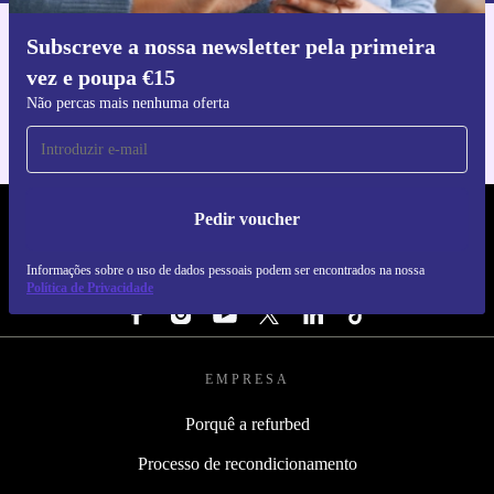
Subscreve a nossa newsletter pela primeira
Faz o download da app refurbed
vez e poupa €15
Para iOS e Android
Não percas mais nenhuma oferta
Pedir voucher
REFURBED PORTUGAL - RETHINK NEW.
Informações sobre o uso de dados pessoais podem ser encontrados na nossa
SEGUE-NOS
Política de Privacidade
EMPRESA
Porquê a refurbed
Processo de recondicionamento