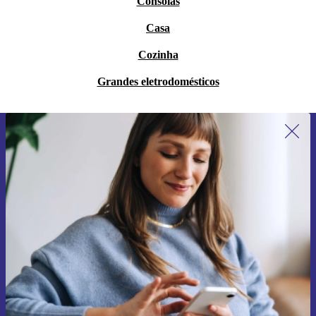
Consolas
Casa
Cozinha
Grandes eletrodomésticos
Subscreve a nossa newsletter pela
primeira vez e poupa 15€!
Não percas mais nenhuma oferta.
Pedir voucher
Informações sobre o uso de dados pessoais podem ser encontrados na
nossa
Política de Privacidade
.