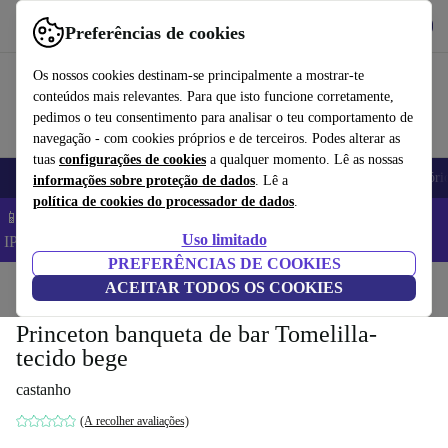
Obtenha o App
Baixar
Preferências de cookies
Use o refurbed de forma rápida e fácil
Os nossos cookies destinam-se principalmente a mostrar-te
conteúdos mais relevantes. Para que isto funcione corretamente,
pedimos o teu consentimento para analisar o teu comportamento de
navegação - com cookies próprios e de terceiros. Podes alterar as
tuas
configurações de cookies
a qualquer momento. Lê as nossas
Telemóveis
Computadores Portáteis
Tablets
Smartwatches
Acessóri
informações sobre proteção de dados
. Lê a
política de cookies do processador de dados
.
📱 Poupa 5% EXTRA em todos os iPhones – Código:
Uso limitado
IPHONEDEAL –
TC
PREFERÊNCIAS DE COOKIES
Início
Produtos
ACEITAR TODOS OS COOKIES
Casa
Móveis
Princeton banqueta de bar Tomelilla-
tecido bege
castanho
(A recolher avaliações)