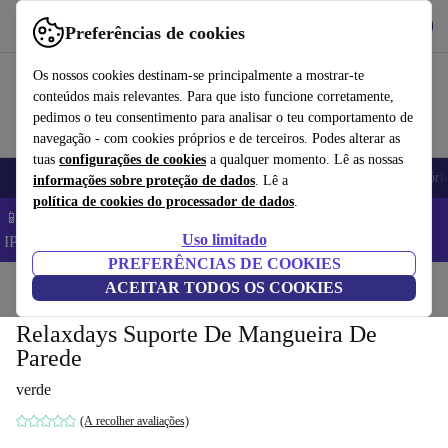
Obtenha o App
Baixar
Preferências de cookies
Use o refurbed de forma rápida e fácil
Os nossos cookies destinam-se principalmente a mostrar-te
conteúdos mais relevantes. Para que isto funcione corretamente,
pedimos o teu consentimento para analisar o teu comportamento de
navegação - com cookies próprios e de terceiros. Podes alterar as
tuas
configurações de cookies
a qualquer momento. Lê as nossas
Telemóveis
Computadores Portáteis
Tablets
Smartwatches
Acessóri
informações sobre proteção de dados
. Lê a
política de cookies do processador de dados
.
📱 Poupa 5% EXTRA em todos os iPhones – Código:
Uso limitado
IPHONEDEAL –
TC
PREFERÊNCIAS DE COOKIES
Início
Produtos
ACEITAR TODOS OS COOKIES
Jardim
Ferramentas de jardim
Relaxdays Suporte De Mangueira De
Parede
verde
(A recolher avaliações)