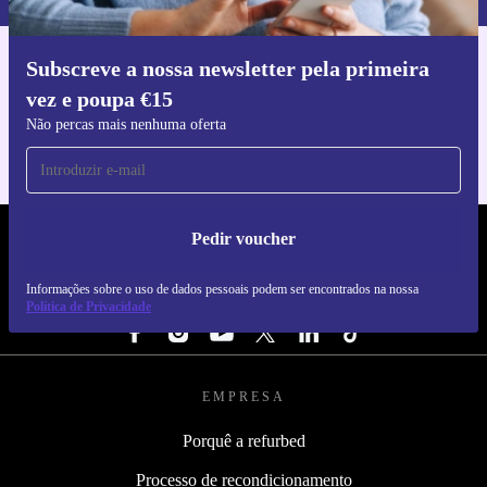
Subscreve a nossa newsletter pela primeira
Faz o download da app refurbed
vez e poupa €15
Para iOS e Android
Não percas mais nenhuma oferta
Pedir voucher
REFURBED PORTUGAL - RETHINK NEW.
Informações sobre o uso de dados pessoais podem ser encontrados na nossa
SEGUE-NOS
Política de Privacidade
EMPRESA
Porquê a refurbed
Processo de recondicionamento