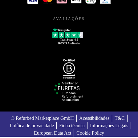
AVALIAÇÕES
Trustpilot
TrustScore
4.6
205903
Avaliações
© Refurbed Marketplace GmbH
Acessibilidades
T&C
Política de privacidade
Ficha técnica
Informações Legais
European Data Act
Cookie Policy