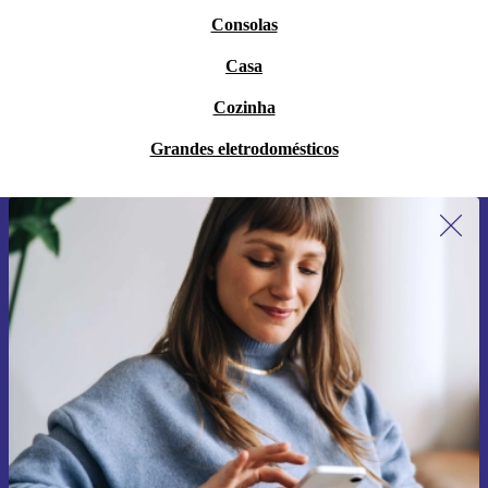
Consolas
Casa
Cozinha
Grandes eletrodomésticos
Subscreve a nossa newsletter pela
primeira vez e poupa 15€!
Não percas mais nenhuma oferta.
Pedir voucher
Informações sobre o uso de dados pessoais podem ser encontrados na
nossa
Política de Privacidade
.