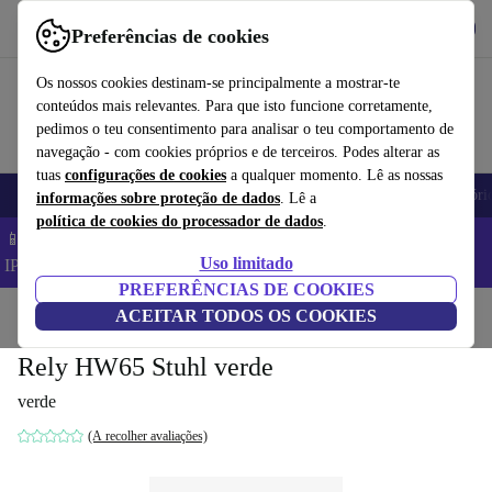
Obtenha o App
Baixar
Preferências de cookies
Use o refurbed de forma rápida e fácil
Os nossos cookies destinam-se principalmente a mostrar-te
conteúdos mais relevantes. Para que isto funcione corretamente,
pedimos o teu consentimento para analisar o teu comportamento de
navegação - com cookies próprios e de terceiros. Podes alterar as
tuas
configurações de cookies
a qualquer momento. Lê as nossas
Telemóveis
Computadores Portáteis
Tablets
Smartwatches
Acessóri
informações sobre proteção de dados
. Lê a
política de cookies do processador de dados
.
📱 Poupa 5% EXTRA em todos os iPhones – Código:
Uso limitado
IPHONEDEAL –
TC
PREFERÊNCIAS DE COOKIES
Início
Produtos
ACEITAR TODOS OS COOKIES
Casa
Móveis
Rely HW65 Stuhl verde
verde
(A recolher avaliações)