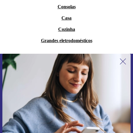
Consolas
Casa
Cozinha
Grandes eletrodomésticos
Subscreve a nossa newsletter pela
primeira vez e poupa 15€!
Não percas mais nenhuma oferta.
Pedir voucher
Informações sobre o uso de dados pessoais podem ser encontrados na
nossa
Política de Privacidade
.