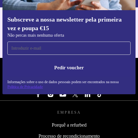
Subscreve a nossa newsletter pela primeira
Faz o download da app refurbed
vez e poupa €15
Para iOS e Android
Não percas mais nenhuma oferta
Pedir voucher
REFURBED PORTUGAL - RETHINK NEW.
Informações sobre o uso de dados pessoais podem ser encontrados na nossa
SEGUE-NOS
Política de Privacidade
EMPRESA
Porquê a refurbed
Processo de recondicionamento