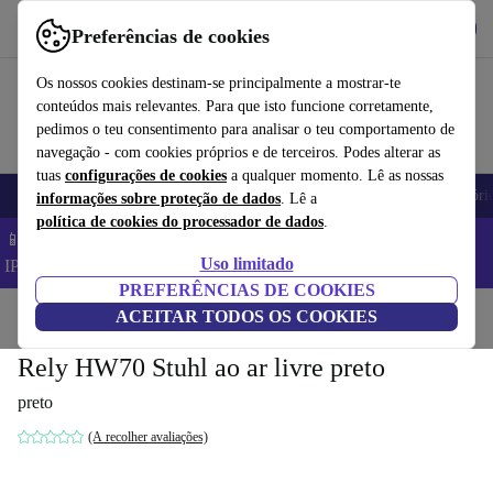
Obtenha o App
Baixar
Preferências de cookies
Use o refurbed de forma rápida e fácil
Os nossos cookies destinam-se principalmente a mostrar-te
conteúdos mais relevantes. Para que isto funcione corretamente,
pedimos o teu consentimento para analisar o teu comportamento de
navegação - com cookies próprios e de terceiros. Podes alterar as
tuas
configurações de cookies
a qualquer momento. Lê as nossas
Telemóveis
Computadores Portáteis
Tablets
Smartwatches
Acessóri
informações sobre proteção de dados
. Lê a
política de cookies do processador de dados
.
📱 Poupa 5% EXTRA em todos os iPhones – Código:
Uso limitado
IPHONEDEAL –
TC
PREFERÊNCIAS DE COOKIES
Início
Produtos
ACEITAR TODOS OS COOKIES
Casa
Móveis
Rely HW70 Stuhl ao ar livre preto
preto
(A recolher avaliações)