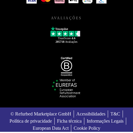
AVALIAÇÕES
Trustpilot
TrustScore
4.6
205718
Avaliações
© Refurbed Marketplace GmbH
Acessibilidades
T&C
Política de privacidade
Ficha técnica
Informações Legais
European Data Act
Cookie Policy