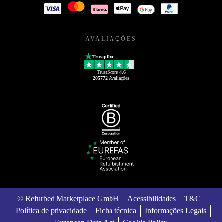
AVALIAÇÕES
Trustpilot
TrustScore
4.6
205772
Avaliações
© Refurbed Marketplace GmbH
Acessibilidades
T&C
Política de privacidade
Ficha técnica
Informações Legais