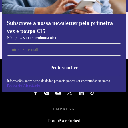
nossa
Política de Privacidade
.
Subscreve a nossa newsletter pela primeira
Faz o download da app refurbed
vez e poupa €15
Para iOS e Android
Não percas mais nenhuma oferta
Pedir voucher
REFURBED PORTUGAL - RETHINK NEW.
Informações sobre o uso de dados pessoais podem ser encontrados na nossa
SEGUE-NOS
Política de Privacidade
EMPRESA
Porquê a refurbed