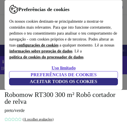
Obtenha o App
Baixar
Preferências de cookies
Use o refurbed de forma rápida e fácil
Os nossos cookies destinam-se principalmente a mostrar-te
conteúdos mais relevantes. Para que isto funcione corretamente,
pedimos o teu consentimento para analisar o teu comportamento de
navegação - com cookies próprios e de terceiros. Podes alterar as
tuas
configurações de cookies
a qualquer momento. Lê as nossas
Telemóveis
Computadores Portáteis
Tablets
Smartwatches
Acessóri
informações sobre proteção de dados
. Lê a
política de cookies do processador de dados
.
📱 Poupa 5% EXTRA em todos os iPhones – Código:
Uso limitado
IPHONEDEAL –
TC
PREFERÊNCIAS DE COOKIES
Início
Produtos
ACEITAR TODOS OS COOKIES
Jardim
Corta-relva
Robomow RT300 300 m² Robô cortador
de relva
preto/verde
(A recolher avaliações)