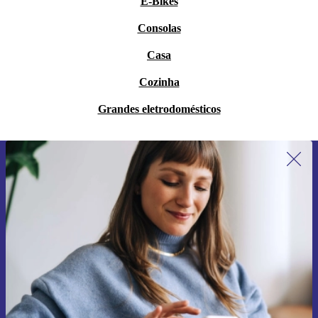
E-Bikes
Consolas
Casa
Cozinha
Grandes eletrodomésticos
Subscreve a nossa newsletter pela
primeira vez e poupa 15€!
Não percas mais nenhuma oferta.
Pedir voucher
Informações sobre o uso de dados pessoais podem ser encontrados na