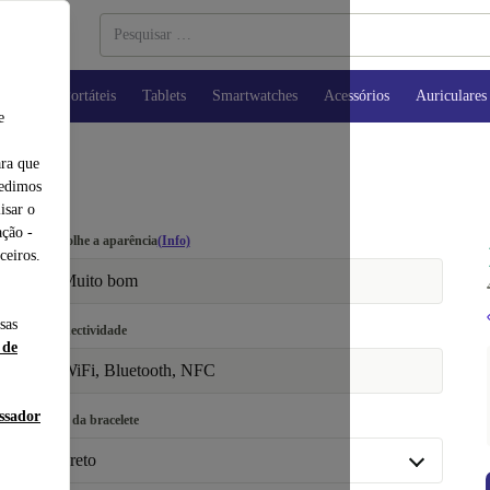
utadores Portáteis
Tablets
Smartwatches
Acessórios
Auriculares
e
ara que
pedimos
isar o
ção -
Escolhe a aparência
(Info)
ceiros.
Muito bom
sas
Conectividade
 de
WiFi, Bluetooth, NFC
essador
Cor da bracelete
preto