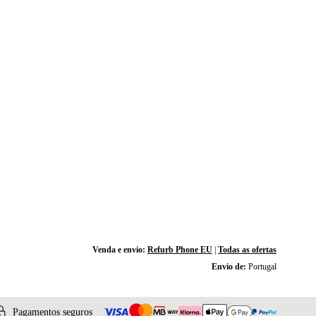
Venda e envio:
Refurb Phone EU
|
Todas as ofertas
Envio de:
Portugal
Pagamentos seguros