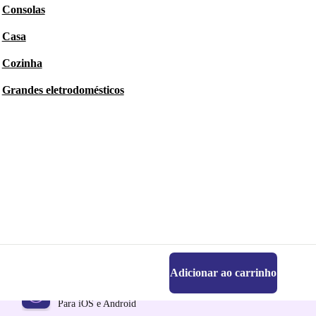
Consolas
Casa
Cozinha
Grandes eletrodomésticos
Adicionar ao carrinho
Faz o download da app refurbed
Para iOS e Android