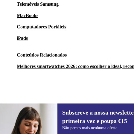
Telemóveis Samsung
MacBooks
Computadores Portáteis
iPads
Conteúdos Relacionados
Melhores smartwatches 2026: como escolher o ideal, reco
Subscreve a nossa newslette
120 €
479 €
(-75%)
primeira vez e poupa €15
Subscreve a nossa newsletter pela
Não percas mais nenhuma oferta
primeira vez e poupa 15€!