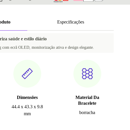
roduto
Especificações
iza saúde e estilo diário
 com ecrã OLED, monitorização ativa e design elegante.
Dimensões
Material Da
Bracelete
44.4 x 43.3 x 9.8
borracha
mm