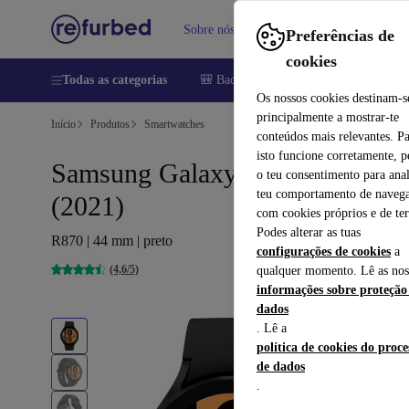
Sobre nós
Vender
Ajuda
Preferências de
cookies
Todas as categorias
🎒 Back to school
Telemóveis
Comp
Os nossos cookies destinam-s
principalmente a mostrar-te
Início
Produtos
Smartwatches
conteúdos mais relevantes. P
isto funcione corretamente, 
Samsung Galaxy Watch 4
o teu consentimento para anal
teu comportamento de navega
(2021)
com cookies próprios e de ter
Podes alterar as tuas
R870 | 44 mm | preto
configurações de cookies
a
(4,6/5)
qualquer momento. Lê as nos
informações sobre proteção
dados
. Lê a
política de cookies do proc
de dados
.