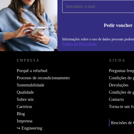
Não percas mais nenhuma oferta.
In
na
Pedir voucher
Informações sobre o uso de dados pessoais podem
REFURBED PORTUGAL - RETHINK NEW.
Política de Privacidade
EMPRESA
AJUDA
Porquê a refurbed
Perguntas freq
Processo de recondicionamento
Condições do 
Sustentabilidade
Devoluções
Qualidade
Condições de g
Sobre nós
Contacto
Carreiras
Torna-te um f
Blog
Imprensa
Rescisões de 
↪ Engineering