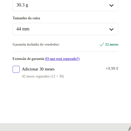
Disponível noutras configurações
30.3 g
40 mm
+30 €
30.3 g
Tamanho da caixa
Disponível noutras configurações
44 mm
25.9 g
+30 €
44 mm
Garantia incluída do vendedor:
12 meses
Disponível noutras configurações
Extensão de garantia
(O que está segurado?)
40 mm
+30 €
+9,99 €
Adicionar 30 meses
42 meses segurados (12 + 30)