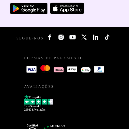
SEGUE-NOS
FORMAS DE PAGAMENTO
AVALIAÇÕES
Trustpilot
TrustScore
4.6
205674
Avaliações