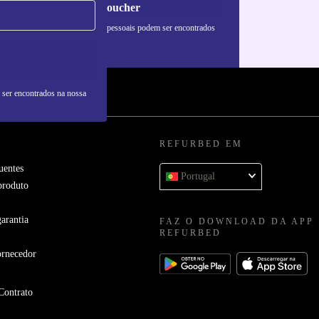
Pedir voucher
formações sobre o uso de dados pessoais podem ser encontrados
 nossa
Política de Privacidade
.
 ser encontrados na nossa
REFURBED EM
uentes
Portugal
produto
arantia
FAZ O DOWNLOAD DA APP
REFURBED
ornecedor
Contrato