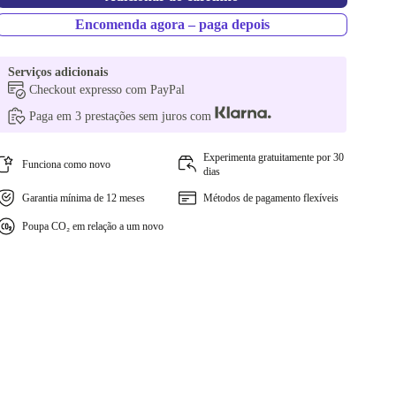
Encomenda agora – paga depois
Serviços adicionais
Checkout expresso com PayPal
Paga em 3 prestações sem juros com
Experimenta gratuitamente por 30
Funciona como novo
dias
Garantia mínima de 12 meses
Métodos de pagamento flexíveis
Poupa CO₂ em relação a um novo