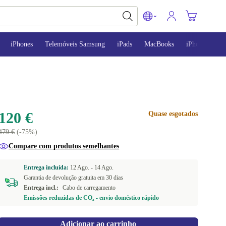
iPhones
Telemóveis Samsung
iPads
MacBooks
iPhone 13
120 €
Quase esgotados
479 €
(-75%)
Compare com produtos semelhantes
Entrega incluída:
12 Ago. -
14 Ago.
Garantia de devolução gratuita em 30 dias
Entrega incl.:
Cabo de carregamento
Emissões reduzidas de CO₂ - envio doméstico rápido
Adicionar ao carrinho