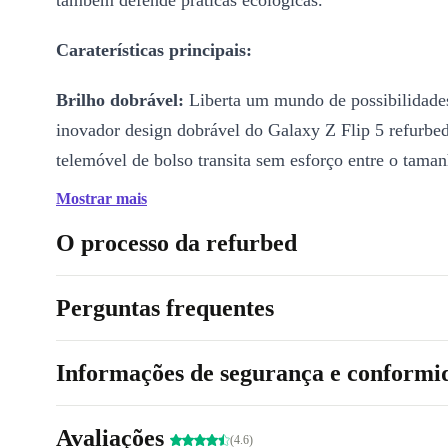
também defende práticas ecológicas.
Caraterísticas principais:
Brilho dobrável:
Liberta um mundo de possibilidade
inovador design dobrável do Galaxy Z Flip 5 refurbed
telemóvel de bolso transita sem esforço entre o tam
e o tamanho normal, proporcionando a flexibilidade n
Mostrar mais
se adaptar ao teu estilo de vida dinâmico.
O processo da refurbed
Ecrã vívido:
Mergulha no ecrã AMOLED dinâmico d
cores vibrantes e detalhes nítidos. Quer estejas a ver f
Perguntas frequentes
fotografias ou a fazer multitarefas, o ecrã do Z Flip 5
experiência visual a um nível totalmente novo.
Informações de segurança e conformi
Desempenho potente:
Usufrui de um desempenho mul
Avaliações
rápido e sem falhas com a poderosa combinação de u
(4.6)