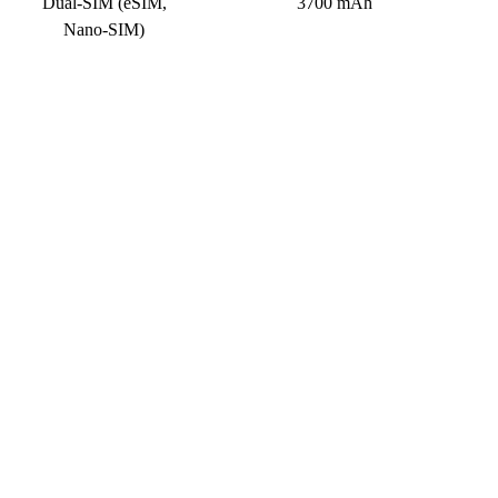
Dual-SIM (eSIM,
3700 mAh
Nano-SIM)