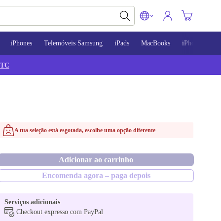
iPhones
Telemóveis Samsung
iPads
MacBooks
iPhone 13
TC
A tua seleção está esgotada, escolhe uma opção diferente
Adicionar ao carrinho
Encomenda agora – paga depois
Serviços adicionais
Checkout expresso com PayPal