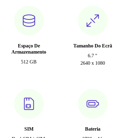
Espaço De
Tamanho Do Ecrã
Armazenamento
6.7 "
512 GB
2640 x 1080
SIM
Bateria