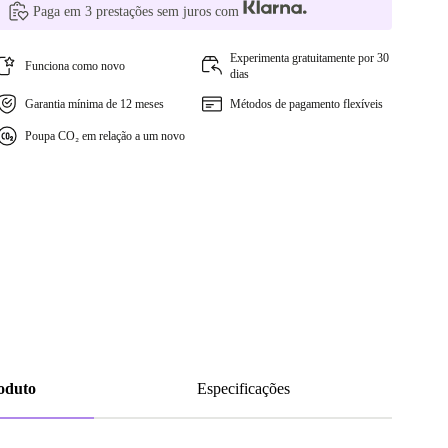
Paga em 3 prestações sem juros com
Experimenta gratuitamente por 30
Funciona como novo
dias
Garantia mínima de 12 meses
Métodos de pagamento flexíveis
Poupa CO₂ em relação a um novo
roduto
Especificações