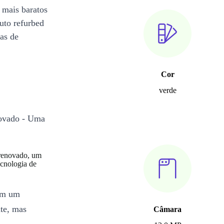
 mais baratos
uto refurbed
ias de
Cor
verde
novado - Uma
renovado, um
cnologia de
om um
nte, mas
Câmara