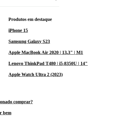
os à
um desempenho
Produtos em destaque
os os
iPhone 15
Samsung Galaxy S23
com a
Apple MacBook Air 2020 | 13.3" | M1
amente
Lenovo ThinkPad T480 | i5-8350U | 14"
 câmaras
ndo o formato
Apple Watch Ultra 2 (2023)
da momento
cionado comprar?
ar bem