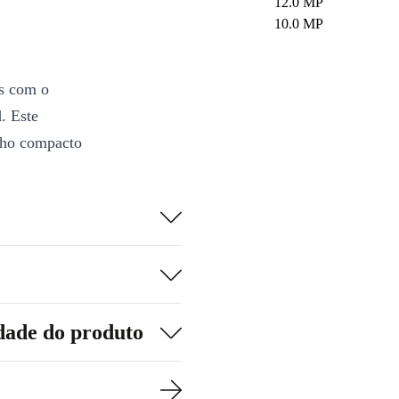
12.0 MP
10.0 MP
s com o
. Este
anho compacto
ecessária para
e 6,7”, com
ilmes, a ver
 eleva a tua
dade do produto
titarefa
m processador