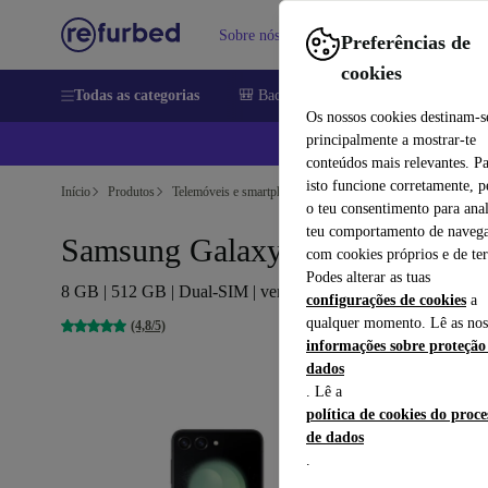
Sobre nós
Vender
Ajuda
Preferências de
cookies
Todas as categorias
🎒 Back to school
Telemóveis
Comp
Os nossos cookies destinam-s
principalmente a mostrar-te
📱
conteúdos mais relevantes. P
isto funcione corretamente, 
Início
Produtos
Telemóveis e smartphones
Telemóveis Samsung Galaxy
o teu consentimento para anal
teu comportamento de navega
Samsung Galaxy Z Flip 5
com cookies próprios e de ter
Podes alterar as tuas
8 GB | 512 GB | Dual-SIM | verde
configurações de cookies
a
qualquer momento. Lê as nos
(4,8/5)
informações sobre proteção
dados
. Lê a
política de cookies do proc
de dados
.