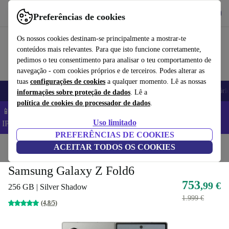
Obtenha o App
Baixar
Preferências de cookies
Use o refurbed de forma rápida e fácil
Os nossos cookies destinam-se principalmente a mostrar-te
conteúdos mais relevantes. Para que isto funcione corretamente,
pedimos o teu consentimento para analisar o teu comportamento de
navegação - com cookies próprios e de terceiros. Podes alterar as
tuas
configurações de cookies
a qualquer momento. Lê as nossas
Telemóveis
Computadores Portáteis
Tablets
Smartwatches
Acessóri
informações sobre proteção de dados
. Lê a
política de cookies do processador de dados
.
📱 Poupa 5% EXTRA em todos os iPhones – Código:
Uso limitado
IPHONEDEAL –
TC
PREFERÊNCIAS DE COOKIES
Início
Produtos
ACEITAR TODOS OS COOKIES
Telemóveis e smartphones
Telemóveis Samsung Galaxy
Samsung Galaxy Z Fold6
753
,99 €
256 GB | Silver Shadow
1.999 €
(4,8/5)