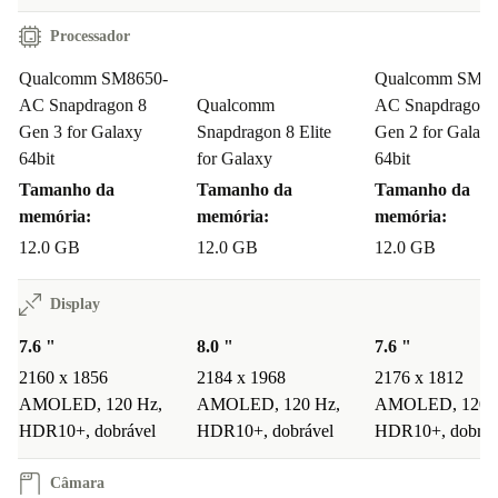
Processador
Qualcomm SM8650-
Qualcomm SM85
AC Snapdragon 8
Qualcomm
AC Snapdragon 
Gen 3 for Galaxy
Snapdragon 8 Elite
Gen 2 for Galaxy
64bit
for Galaxy
64bit
Tamanho da
Tamanho da
Tamanho da
memória:
memória:
memória:
12.0 GB
12.0 GB
12.0 GB
Display
7.6 "
8.0 "
7.6 "
2160 x 1856
2184 x 1968
2176 x 1812
AMOLED, 120 Hz,
AMOLED, 120 Hz,
AMOLED, 120 
HDR10+, dobrável
HDR10+, dobrável
HDR10+, dobráv
Câmara