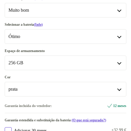
Muito bom
Muito bom
Selecionar a bateria
(Info)
Ótimo
Excelente
+10 €
Premium
Ótimo
+120 €
Espaço de armazenamento
256 GB
Novo
+34,81 €
256 GB
Cor
prata
512 GB
+131,54 €
1000 GB
azul
+238,54 €
Garantia incluída do vendedor:
12 meses
prata
Garantia estendida e substituição da bateria
(O que está segurado?)
preto
+69,86 €
+32,99 €
Adicionar 30 meses