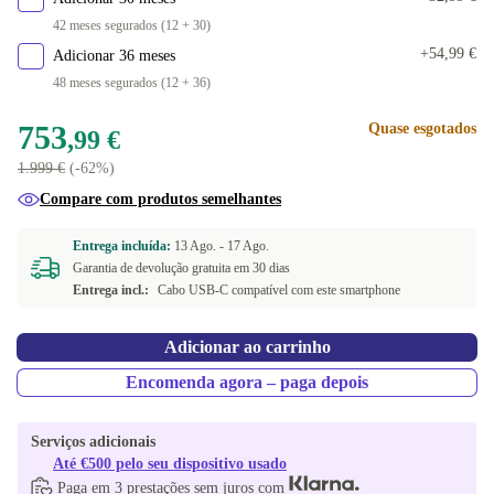
42 meses segurados (12 + 30)
branco
+144,73 €
+54,99 €
Adicionar 36 meses
48 meses segurados (12 + 36)
Disponível noutras configurações
cor-de-rosa
+115,01 €
753
Quase esgotados
,99 €
1.999 €
(-62%)
Compare com produtos semelhantes
Entrega incluída:
13 Ago. -
17 Ago.
Garantia de devolução gratuita em 30 dias
Entrega incl.:
Cabo USB-C compatível com este smartphone
Adicionar ao carrinho
Encomenda agora – paga depois
Serviços adicionais
Até €500 pelo seu dispositivo usado
Paga em 3 prestações sem juros com