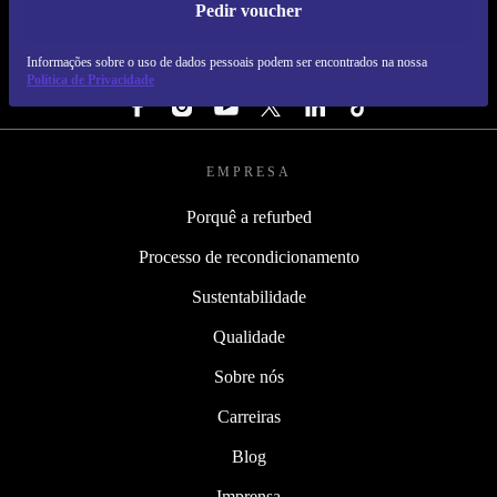
Pedir voucher
REFURBED PORTUGAL - RETHINK NEW.
Informações sobre o uso de dados pessoais podem ser encontrados na nossa
SEGUE-NOS
Política de Privacidade
EMPRESA
Porquê a refurbed
Processo de recondicionamento
Sustentabilidade
Qualidade
Sobre nós
Carreiras
Blog
Imprensa