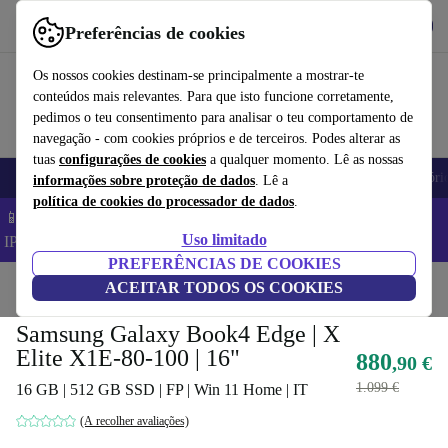
Obtenha o App
Baixar
Preferências de cookies
Use o refurbed de forma rápida e fácil
Os nossos cookies destinam-se principalmente a mostrar-te
conteúdos mais relevantes. Para que isto funcione corretamente,
pedimos o teu consentimento para analisar o teu comportamento de
navegação - com cookies próprios e de terceiros. Podes alterar as
tuas
configurações de cookies
a qualquer momento. Lê as nossas
Telemóveis
Computadores Portáteis
Tablets
Smartwatches
Acessóri
informações sobre proteção de dados
. Lê a
política de cookies do processador de dados
.
📱 Poupa 5% EXTRA em todos os iPhones – Código:
Uso limitado
IPHONEDEAL –
TC
PREFERÊNCIAS DE COOKIES
Início
Produtos
ACEITAR TODOS OS COOKIES
Computadores portáteis
Samsung Galaxy Book4 Edge | X
Elite X1E-80-100 | 16"
880
,90 €
1.099 €
16 GB | 512 GB SSD | FP | Win 11 Home | IT
(A recolher avaliações)