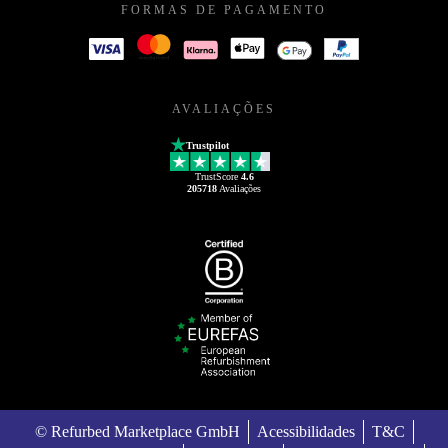
FORMAS DE PAGAMENTO
AVALIAÇÕES
Trustpilot
TrustScore
4.6
205718
Avaliações
© Refurbed Marketplace GmbH
Acessibilidades
T&C