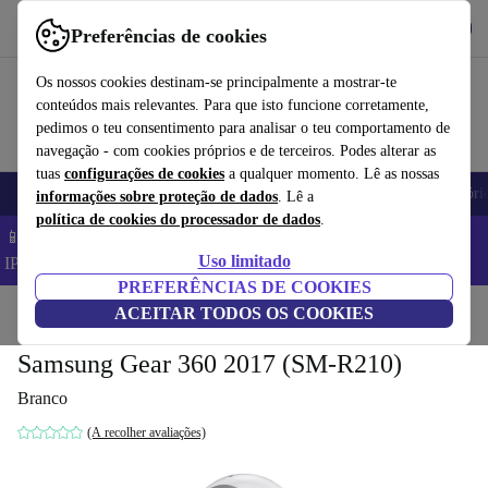
Obtenha o App
Baixar
Preferências de cookies
Use o refurbed de forma rápida e fácil
Os nossos cookies destinam-se principalmente a mostrar-te
conteúdos mais relevantes. Para que isto funcione corretamente,
pedimos o teu consentimento para analisar o teu comportamento de
navegação - com cookies próprios e de terceiros. Podes alterar as
tuas
configurações de cookies
a qualquer momento. Lê as nossas
Telemóveis
Computadores Portáteis
Tablets
Smartwatches
Acessóri
informações sobre proteção de dados
. Lê a
política de cookies do processador de dados
.
📱 Poupa 5% EXTRA em todos os iPhones – Código:
Uso limitado
IPHONEDEAL –
TC
PREFERÊNCIAS DE COOKIES
Início
Produtos
ACEITAR TODOS OS COOKIES
Máquinas fotográficas
Samsung Gear 360 2017 (SM-R210)
Branco
(A recolher avaliações)