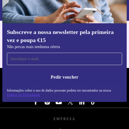
Informações sobre o uso de dados pessoais podem ser encontrados na
nossa
Política de Privacidade
.
Subscreve a nossa newsletter pela primeira
Faz o download da app refurbed
vez e poupa €15
Para iOS e Android
Não percas mais nenhuma oferta
Pedir voucher
REFURBED PORTUGAL - RETHINK NEW.
Informações sobre o uso de dados pessoais podem ser encontrados na nossa
SEGUE-NOS
Política de Privacidade
EMPRESA