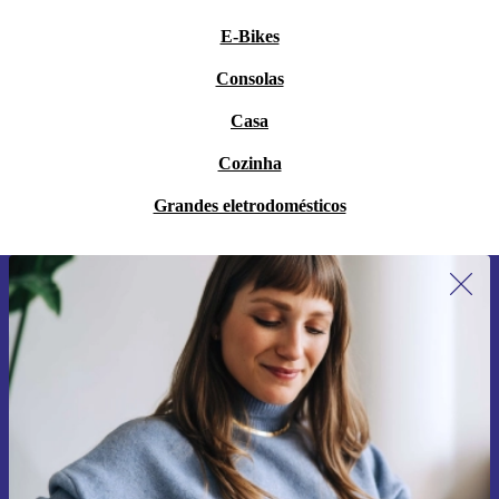
E-Bikes
Consolas
Casa
Cozinha
Grandes eletrodomésticos
Subscreve a nossa newsletter pela
primeira vez e poupa 15€!
Não percas mais nenhuma oferta.
Pedir voucher