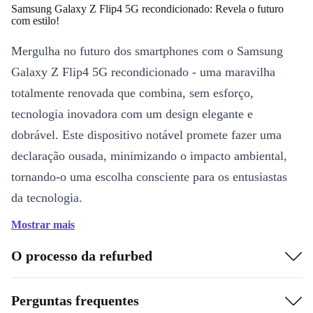
Samsung Galaxy Z Flip4 5G recondicionado: Revela o futuro
com estilo!
Mergulha no futuro dos smartphones com o Samsung
Galaxy Z Flip4 5G recondicionado - uma maravilha
totalmente renovada que combina, sem esforço,
tecnologia inovadora com um design elegante e
dobrável. Este dispositivo notável promete fazer uma
declaração ousada, minimizando o impacto ambiental,
tornando-o uma escolha consciente para os entusiastas
da tecnologia.
Mostrar mais
Caraterísticas principais:
Flexibilidade dobrável:
Descobre o futuro dos
O processo da refurbed
smartphones com o inovador ecrã dobrável do Galaxy Z
Flip4 5G renovado, que oferece um design compacto
Perguntas frequentes