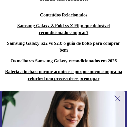
Descobre uma nova dimensão na tua experiência de
smartphone com o Samsung Galaxy Z Flip4 5G
Conteúdos Relacionados
renovado - uma obra-prima totalmente renovada que
Samsung Galaxy Z Fold vs Z Flip: que dobrável
leva a inovação a novos patamares. Abraça o futuro,
recondicionado comprar?
marca a diferença e destaca-te com estilo!
Samsung Galaxy S22 vs S23: o guia de bolso para comprar
bem
Os melhores Samsung Galaxy recondicionados em 2026
Bateria a inchar: porque acontece e porque quem compra na
refurbed não precisa de se preocupar
Subscreve a nossa newsletter pela
primeira vez e poupa 15€!
Não percas mais nenhuma oferta.