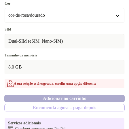
512 GB
Cor
Disponível noutras configurações
cor-de-rosa/dourado
128 GB
cor-de-rosa/dourado
SIM
256 GB
Disponível noutras configurações
Dual-SIM (eSIM, Nano-SIM)
violeta
Tamanho da memória
azul
8.0 GB
preto/cinzento
A tua seleção está esgotada, escolhe uma opção diferente
Adicionar ao carrinho
Encomenda agora – paga depois
Serviços adicionais
Checkout expresso com PayPal