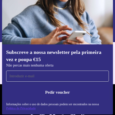
Pedir voucher
Informações sobre o uso de dados pessoais podem ser encontrados na
nossa
Política de Privacidade
.
Subscreve a nossa newsletter pela primeira
Faz o download da app refurbed
vez e poupa €15
Para iOS e Android
Não percas mais nenhuma oferta
Pedir voucher
REFURBED PORTUGAL - RETHINK NEW.
Informações sobre o uso de dados pessoais podem ser encontrados na nossa
SEGUE-NOS
Política de Privacidade