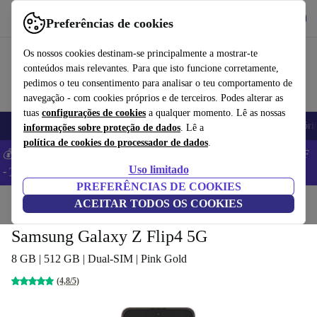
Obtenha o App
Baixar
Preferências de cookies
Use o refurbed de forma rápida e fácil
Os nossos cookies destinam-se principalmente a mostrar-te
conteúdos mais relevantes. Para que isto funcione corretamente,
pedimos o teu consentimento para analisar o teu comportamento de
navegação - com cookies próprios e de terceiros. Podes alterar as
tuas
configurações de cookies
a qualquer momento. Lê as nossas
Telemóveis
Computadores Portáteis
Tablets
Smartwatches
Acessóri
informações sobre proteção de dados
. Lê a
política de cookies do processador de dados
.
💰 Poupa MAIS -5% em MacBooks e iPads – Código: BACK5OFF
Uso limitado
-
TC
PREFERÊNCIAS DE COOKIES
Início
Produtos
ACEITAR TODOS OS COOKIES
Telemóveis e smartphones
Telemóveis Samsung Galaxy
Samsung Galaxy Z Flip4 5G
8 GB | 512 GB | Dual-SIM | Pink Gold
(4,8/5)