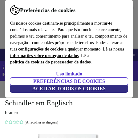
Obtenha o App
Baixar
Preferências de cookies
Use o refurbed de forma rápida e fácil
Os nossos cookies destinam-se principalmente a mostrar-te
conteúdos mais relevantes. Para que isto funcione corretamente,
pedimos o teu consentimento para analisar o teu comportamento de
navegação - com cookies próprios e de terceiros. Podes alterar as
tuas
configurações de cookies
a qualquer momento. Lê as nossas
Telemóveis
Computadores Portáteis
Tablets
Smartwatches
Acessóri
informações sobre proteção de dados
. Lê a
política de cookies do processador de dados
.
📱 Poupa 5% EXTRA em todos os iPhones – Código:
Uso limitado
IPHONEDEAL –
TC
PREFERÊNCIAS DE COOKIES
Início
Produtos
ACEITAR TODOS OS COOKIES
Casa
Móveis
Schindler em Englisch
branco
(A recolher avaliações)