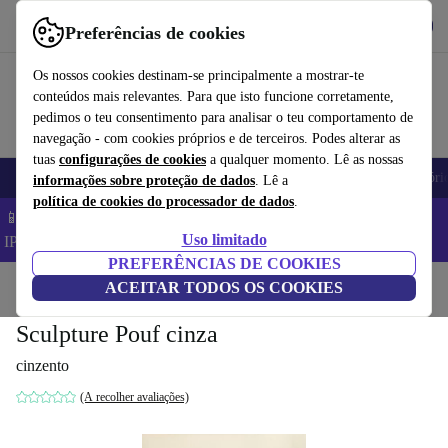
Obtenha o App
Baixar
Preferências de cookies
Use o refurbed de forma rápida e fácil
Os nossos cookies destinam-se principalmente a mostrar-te
conteúdos mais relevantes. Para que isto funcione corretamente,
pedimos o teu consentimento para analisar o teu comportamento de
navegação - com cookies próprios e de terceiros. Podes alterar as
tuas
configurações de cookies
a qualquer momento. Lê as nossas
Telemóveis
Computadores Portáteis
Tablets
Smartwatches
Acessóri
informações sobre proteção de dados
. Lê a
política de cookies do processador de dados
.
📱 Poupa 5% EXTRA em todos os iPhones – Código:
Uso limitado
IPHONEDEAL –
TC
PREFERÊNCIAS DE COOKIES
Início
Produtos
ACEITAR TODOS OS COOKIES
Casa
Móveis
Sculpture Pouf cinza
cinzento
(A recolher avaliações)