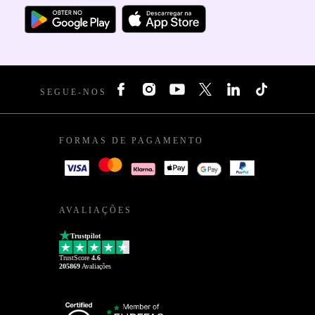
SEGUE-NOS
FORMAS DE PAGAMENTO
AVALIAÇÕES
Trustpilot
TrustScore
4.6
205869
Avaliações