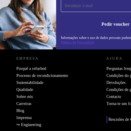
Não percas mais nenhuma oferta.
In
na
Pedir voucher
Informações sobre o uso de dados pessoais podem
REFURBED PORTUGAL - RETHINK NEW.
Política de Privacidade
EMPRESA
AJUDA
Porquê a refurbed
Perguntas freq
Processo de recondicionamento
Condições do 
Sustentabilidade
Devoluções
Qualidade
Condições de g
Sobre nós
Contacto
Carreiras
Torna-te um f
Blog
Imprensa
Rescisões de 
↪ Engineering