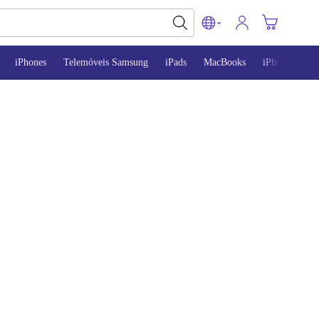
iPhones
Telemóveis Samsung
iPads
MacBooks
iPhone 13