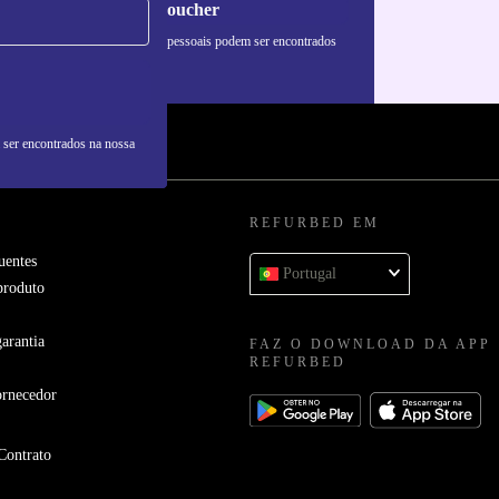
Pedir voucher
formações sobre o uso de dados pessoais podem ser encontrados
 nossa
Política de Privacidade
.
 ser encontrados na nossa
REFURBED EM
uentes
Portugal
produto
arantia
FAZ O DOWNLOAD DA APP
REFURBED
ornecedor
Contrato