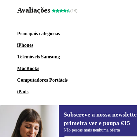
Avaliações
(4.6)
Principais categorias
iPhones
Telemóveis Samsung
MacBooks
Computadores Portáteis
iPads
Subscreve a nossa newslette
primeira vez e poupa €15
Subscreve a nossa newsletter pela
Não percas mais nenhuma oferta
primeira vez e poupa 15€!