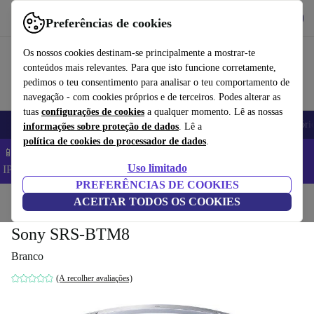
Obtenha o App
Baixar
Preferências de cookies
Use o refurbed de forma rápida e fácil
Os nossos cookies destinam-se principalmente a mostrar-te
conteúdos mais relevantes. Para que isto funcione corretamente,
pedimos o teu consentimento para analisar o teu comportamento de
navegação - com cookies próprios e de terceiros. Podes alterar as
tuas
configurações de cookies
a qualquer momento. Lê as nossas
Telemóveis
Computadores Portáteis
Tablets
Smartwatches
Acessóri
informações sobre proteção de dados
. Lê a
política de cookies do processador de dados
.
📱 Poupa 5% EXTRA em todos os iPhones – Código:
Uso limitado
IPHONEDEAL –
TC
PREFERÊNCIAS DE COOKIES
Início
Produtos
ACEITAR TODOS OS COOKIES
Áudio
Alti-falantes
Sony SRS-BTM8
Branco
(A recolher avaliações)