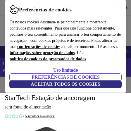
Obtenha o App
Baixar
Preferências de cookies
Use o refurbed de forma rápida e fácil
Os nossos cookies destinam-se principalmente a mostrar-te
conteúdos mais relevantes. Para que isto funcione corretamente,
pedimos o teu consentimento para analisar o teu comportamento de
navegação - com cookies próprios e de terceiros. Podes alterar as
tuas
configurações de cookies
a qualquer momento. Lê as nossas
Telemóveis
Computadores Portáteis
Tablets
Smartwatches
Acessóri
informações sobre proteção de dados
. Lê a
política de cookies do processador de dados
.
📱 Poupa 5% EXTRA em todos os iPhones – Código:
Uso limitado
IPHONEDEAL –
TC
PREFERÊNCIAS DE COOKIES
Início
Produtos
ACEITAR TODOS OS COOKIES
Acessórios
Docking Stations
StarTech Estação de ancoragem
sem fonte de alimentação
(A recolher avaliações)