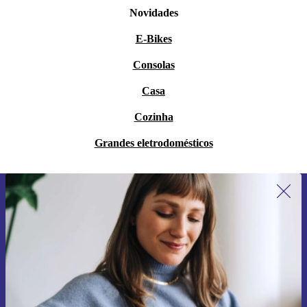
Novidades
E-Bikes
Consolas
Casa
Cozinha
Grandes eletrodomésticos
Subscreve a nossa newsletter pela
primeira vez e poupa 15€!
Não percas mais nenhuma oferta.