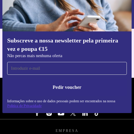
Pedir voucher
Informações sobre o uso de dados pessoais podem ser encontrados na
nossa
Política de Privacidade
.
Subscreve a nossa newsletter pela primeira
Faz o download da app refurbed
vez e poupa €15
Para iOS e Android
Não percas mais nenhuma oferta
Pedir voucher
REFURBED PORTUGAL - RETHINK NEW.
Informações sobre o uso de dados pessoais podem ser encontrados na nossa
SEGUE-NOS
Política de Privacidade
EMPRESA