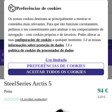
Obtenha o App
Baixar
Preferências de cookies
Use o refurbed de forma rápida e fácil
Os nossos cookies destinam-se principalmente a mostrar-te
conteúdos mais relevantes. Para que isto funcione corretamente,
pedimos o teu consentimento para analisar o teu comportamento de
navegação - com cookies próprios e de terceiros. Podes alterar as
tuas
configurações de cookies
a qualquer momento. Lê as nossas
Telemóveis
Computadores Portáteis
Tablets
Smartwatches
Acessóri
informações sobre proteção de dados
. Lê a
política de cookies do processador de dados
.
📱 Poupa 5% EXTRA em todos os iPhones – Código:
Uso limitado
IPHONEDEAL –
TC
PREFERÊNCIAS DE COOKIES
Início
Produtos
ACEITAR TODOS OS COOKIES
Áudio
Auriculares
SteelSeries Arctis 5
94 €
Preto
119 €
(A recolher avaliações)