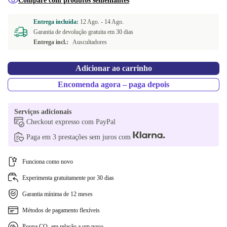
Compare com produtos semelhantes
Entrega incluída:
12 Ago. -
14 Ago.
Garantia de devolução gratuita em 30 dias
Entrega incl.:
Auscultadores
Adicionar ao carrinho
Encomenda agora – paga depois
Serviços adicionais
Checkout expresso com PayPal
Paga em 3 prestações sem juros com
Funciona como novo
Experimenta gratuitamente por 30 dias
Garantia mínima de 12 meses
Métodos de pagamento flexíveis
Poupa CO₂ em relação a um novo