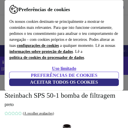
Obtenha o App
Baixar
Preferências de cookies
Use o refurbed de forma rápida e fácil
Os nossos cookies destinam-se principalmente a mostrar-te
conteúdos mais relevantes. Para que isto funcione corretamente,
pedimos o teu consentimento para analisar o teu comportamento de
navegação - com cookies próprios e de terceiros. Podes alterar as
tuas
configurações de cookies
a qualquer momento. Lê as nossas
Telemóveis
Computadores Portáteis
Tablets
Smartwatches
Acessóri
informações sobre proteção de dados
. Lê a
política de cookies do processador de dados
.
📱 Poupa 5% EXTRA em todos os iPhones – Código:
Uso limitado
IPHONEDEAL –
TC
PREFERÊNCIAS DE COOKIES
Início
Produtos
ACEITAR TODOS OS COOKIES
Jardim
Ferramentas de jardim
Steinbach SPS 50-1 bomba de filtragem
preto
(A recolher avaliações)