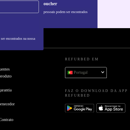
Pedir voucher
formações sobre o uso de dados pessoais podem ser encontrados
 nossa
Política de Privacidade
.
 ser encontrados na nossa
REFURBED EM
uentes
Portugal
produto
arantia
FAZ O DOWNLOAD DA APP
REFURBED
ornecedor
Contrato