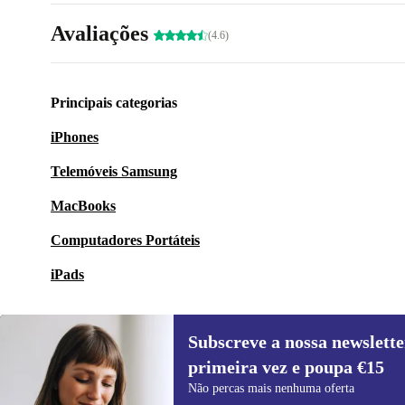
Avaliações
(4.6)
Principais categorias
iPhones
Telemóveis Samsung
MacBooks
Computadores Portáteis
iPads
Subscreve a nossa newslette
primeira vez e poupa €15
Subscreve a nossa newsletter pela
Não percas mais nenhuma oferta