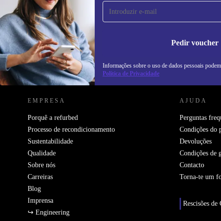
primeira vez e poupa 15€!
Não percas mais nenhuma oferta.
In
na
Pedir voucher
Informações sobre o uso de dados pessoais podem
REFURBED PORTUGAL - RETHINK NEW.
Política de Privacidade
EMPRESA
AJUDA
Porquê a refurbed
Perguntas freq
Processo de recondicionamento
Condições do 
Sustentabilidade
Devoluções
Qualidade
Condições de g
Sobre nós
Contacto
Carreiras
Torna-te um f
Blog
Imprensa
Rescisões de 
↪ Engineering