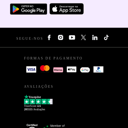
SEGUE-NOS
FORMAS DE PAGAMENTO
AVALIAÇÕES
Trustpilot
TrustScore
4.6
205555
Avaliações