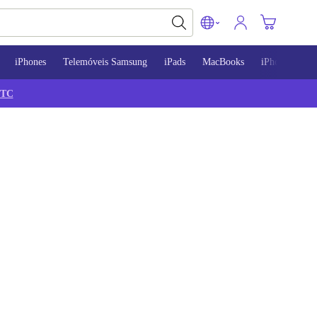
iPhones
Telemóveis Samsung
iPads
MacBooks
iPhone 13
TC